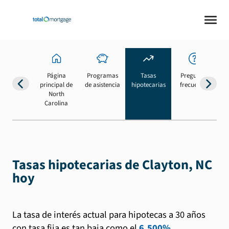
Página
Programas
Tasas
Preguntas
Su
principal de
de asistencia
hipotecarias
frecuentes
b
North
Carolina
Tasas hipotecarias de Clayton, NC
hoy
La tasa de interés actual para hipotecas a 30 años
con tasa fija es tan baja como el
6.500%
.