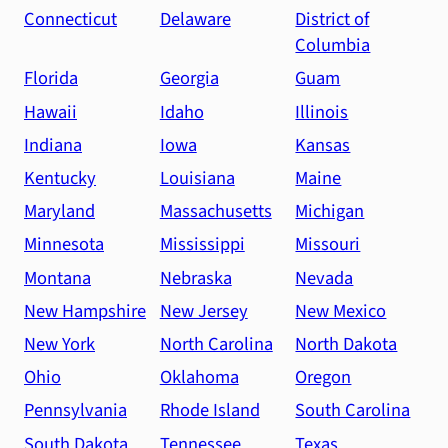
Connecticut
Delaware
District of
Columbia
Florida
Georgia
Guam
Hawaii
Idaho
Illinois
Indiana
Iowa
Kansas
Kentucky
Louisiana
Maine
Maryland
Massachusetts
Michigan
Minnesota
Mississippi
Missouri
Montana
Nebraska
Nevada
New Hampshire
New Jersey
New Mexico
New York
North Carolina
North Dakota
Ohio
Oklahoma
Oregon
Pennsylvania
Rhode Island
South Carolina
South Dakota
Tennessee
Texas