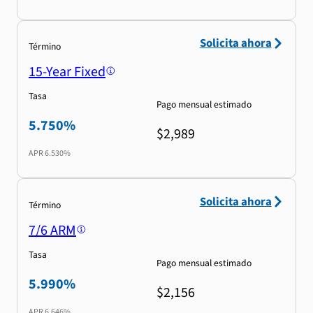
Solicita ahora
Término
15-Year Fixed
Tasa
Pago mensual estimado
5.750%
$2,989
APR
6.530%
Solicita ahora
Término
7/6 ARM
Tasa
Pago mensual estimado
5.990%
$2,156
APR
6.646%