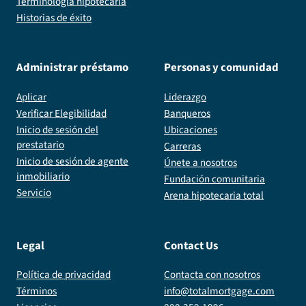
Terminología hipotecaria
Historias de éxito
Administrar préstamo
Personas y comunidad
Aplicar
Liderazgo
Verificar Elegibilidad
Banqueros
Inicio de sesión del
Ubicaciones
prestatario
Carreras
Inicio de sesión de agente
Únete a nosotros
inmobiliario
Fundación comunitaria
Servicio
Arena hipotecaria total
Legal
Contact Us
Política de privacidad
Contacta con nosotros
Términos
info@totalmortgage.com