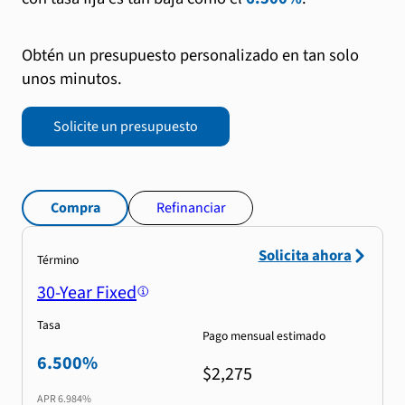
Obtén un presupuesto personalizado en tan solo
unos minutos.
Solicite un presupuesto
Compra
Refinanciar
Solicita ahora
Término
30-Year Fixed
Tasa
Pago mensual estimado
6.500%
$2,275
APR
6.984%