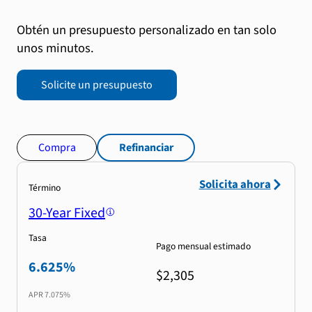
Obtén un presupuesto personalizado en tan solo
unos minutos.
Solicite un presupuesto
Compra
Refinanciar
Solicita ahora
Término
30-Year Fixed
Tasa
Pago mensual estimado
6.625%
$2,305
APR
7.075%