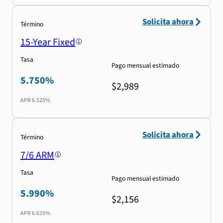
Solicita ahora
Término
15-Year Fixed
Tasa
Pago mensual estimado
5.750%
$2,989
APR
6.525%
Solicita ahora
Término
7/6 ARM
Tasa
Pago mensual estimado
5.990%
$2,156
APR
6.635%