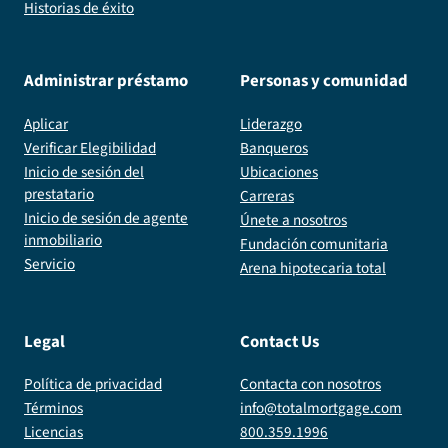
Historias de éxito
Administrar préstamo
Personas y comunidad
Aplicar
Liderazgo
Verificar Elegibilidad
Banqueros
Inicio de sesión del
Ubicaciones
prestatario
Carreras
Inicio de sesión de agente
Únete a nosotros
inmobiliario
Fundación comunitaria
Servicio
Arena hipotecaria total
Legal
Contact Us
Política de privacidad
Contacta con nosotros
Términos
info@totalmortgage.com
Licencias
800.359.1996