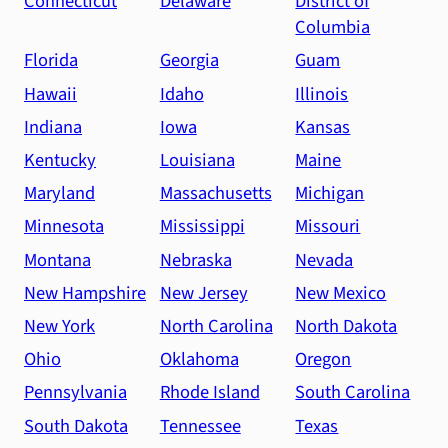
Connecticut
Delaware
District of
Columbia
Florida
Georgia
Guam
Hawaii
Idaho
Illinois
Indiana
Iowa
Kansas
Kentucky
Louisiana
Maine
Maryland
Massachusetts
Michigan
Minnesota
Mississippi
Missouri
Montana
Nebraska
Nevada
New Hampshire
New Jersey
New Mexico
New York
North Carolina
North Dakota
Ohio
Oklahoma
Oregon
Pennsylvania
Rhode Island
South Carolina
South Dakota
Tennessee
Texas