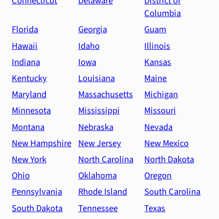
Connecticut
Delaware
District of
Columbia
Florida
Georgia
Guam
Hawaii
Idaho
Illinois
Indiana
Iowa
Kansas
Kentucky
Louisiana
Maine
Maryland
Massachusetts
Michigan
Minnesota
Mississippi
Missouri
Montana
Nebraska
Nevada
New Hampshire
New Jersey
New Mexico
New York
North Carolina
North Dakota
Ohio
Oklahoma
Oregon
Pennsylvania
Rhode Island
South Carolina
South Dakota
Tennessee
Texas