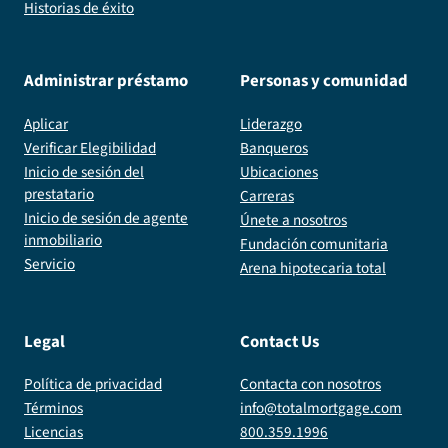
Historias de éxito
Administrar préstamo
Personas y comunidad
Aplicar
Liderazgo
Verificar Elegibilidad
Banqueros
Inicio de sesión del
Ubicaciones
prestatario
Carreras
Inicio de sesión de agente
Únete a nosotros
inmobiliario
Fundación comunitaria
Servicio
Arena hipotecaria total
Legal
Contact Us
Política de privacidad
Contacta con nosotros
Términos
info@totalmortgage.com
Licencias
800.359.1996