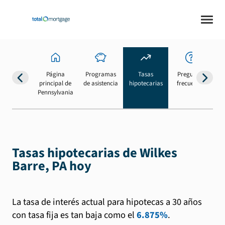
Página
Programas
Tasas
Preguntas
Su
principal de
de asistencia
hipotecarias
frecuentes
b
Pennsylvania
Tasas hipotecarias de Wilkes
Barre, PA hoy
La tasa de interés actual para hipotecas a 30 años
con tasa fija es tan baja como el
6.875%
.