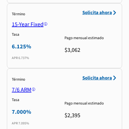
Solicita ahora
Término
15-Year Fixed
Tasa
Pago mensual estimado
6.125%
$3,062
APR
6.737%
Solicita ahora
Término
7/6 ARM
Tasa
Pago mensual estimado
7.000%
$2,395
APR
7.095%