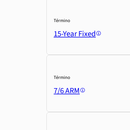
Término
15-Year Fixed
Término
7/6 ARM