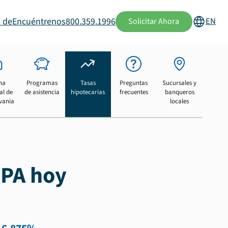
 de
Encuéntrenos
800.359.1996
EN
Solicitar Ahora
na
Programas
Tasas
Preguntas
Sucursales y
al de
de asistencia
hipotecarias
frecuentes
banqueros
vania
locales
 PA hoy