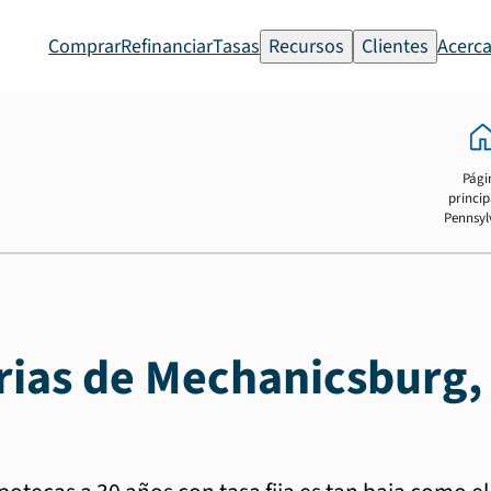
Comprar
Refinanciar
Tasas
Recursos
Clientes
Acerca
Pági
princip
Pennsyl
rias de Mechanicsburg,