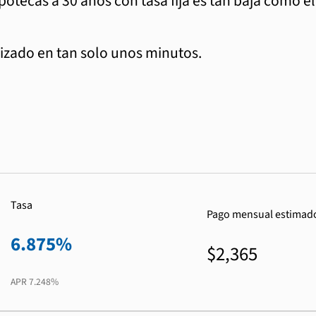
ipotecas a 30 años con tasa fija es tan baja como e
zado en tan solo unos minutos.
Tasa
Pago mensual estimad
6.875%
$2,365
APR
7.248%