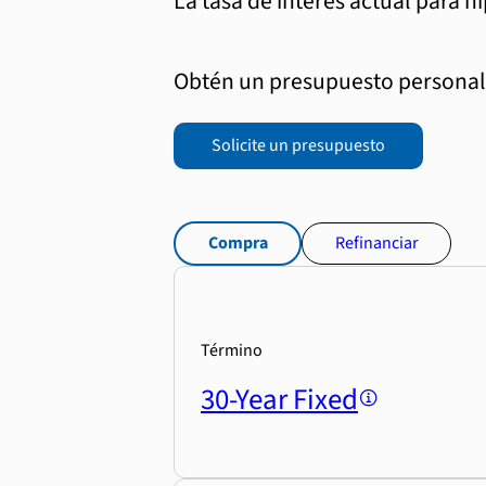
La tasa de interés actual para h
Obtén un presupuesto personali
Solicite un presupuesto
Compra
Refinanciar
Término
30-Year Fixed