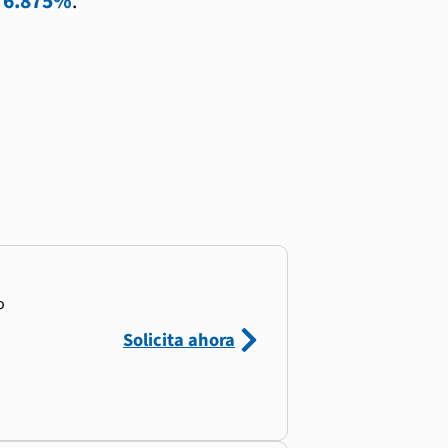
l
6.875%
.
o
Solicita ahora