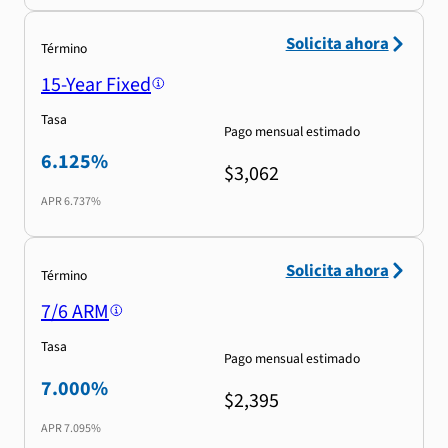
Solicita ahora
Término
15-Year Fixed
Tasa
Pago mensual estimado
6.125%
$3,062
APR
6.737%
Solicita ahora
Término
7/6 ARM
Tasa
Pago mensual estimado
7.000%
$2,395
APR
7.095%