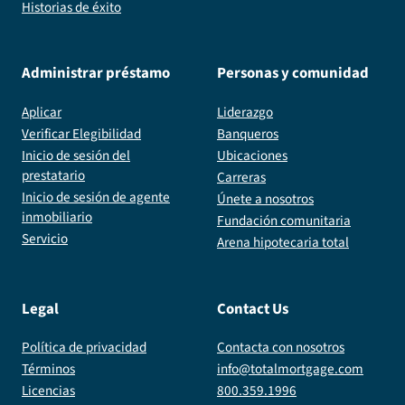
Historias de éxito
Administrar préstamo
Personas y comunidad
Aplicar
Liderazgo
Verificar Elegibilidad
Banqueros
Inicio de sesión del
Ubicaciones
prestatario
Carreras
Inicio de sesión de agente
Únete a nosotros
inmobiliario
Fundación comunitaria
Servicio
Arena hipotecaria total
Legal
Contact Us
Política de privacidad
Contacta con nosotros
Términos
info@totalmortgage.com
Licencias
800.359.1996