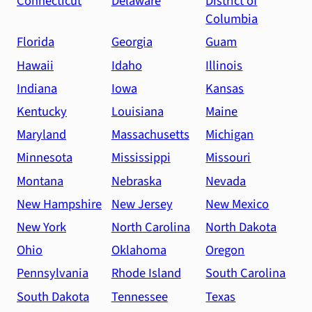
Connecticut
Delaware
District of
Columbia
Florida
Georgia
Guam
Hawaii
Idaho
Illinois
Indiana
Iowa
Kansas
Kentucky
Louisiana
Maine
Maryland
Massachusetts
Michigan
Minnesota
Mississippi
Missouri
Montana
Nebraska
Nevada
New Hampshire
New Jersey
New Mexico
New York
North Carolina
North Dakota
Ohio
Oklahoma
Oregon
Pennsylvania
Rhode Island
South Carolina
South Dakota
Tennessee
Texas