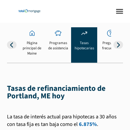
Página
Programas
Tasas
Preguntas
Su
principal de
de asistencia
hipotecarias
frecuentes
b
Maine
Tasas de refinanciamiento de
Portland, ME hoy
La tasa de interés actual para hipotecas a 30 años
con tasa fija es tan baja como el
6.875%
.