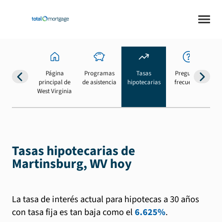
Página
Programas
Tasas
Preguntas
Su
principal de
de asistencia
hipotecarias
frecuentes
b
West Virginia
Tasas hipotecarias de
Martinsburg, WV hoy
La tasa de interés actual para hipotecas a 30 años
con tasa fija es tan baja como el
6.625%
.