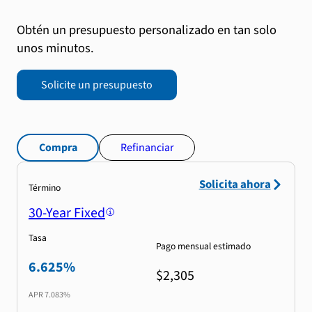
Obtén un presupuesto personalizado en tan solo
unos minutos.
Solicite un presupuesto
Compra
Refinanciar
Solicita ahora
Término
30-Year Fixed
Tasa
Pago mensual estimado
6.625%
$2,305
APR
7.083%