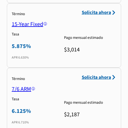
Solicita ahora
Término
15-Year Fixed
Tasa
Pago mensual estimado
5.875%
$3,014
APR
6.630%
Solicita ahora
Término
7/6 ARM
Tasa
Pago mensual estimado
6.125%
$2,187
APR
6.710%