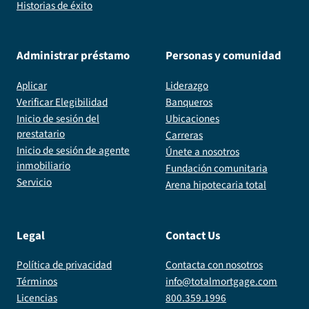
Historias de éxito
Administrar préstamo
Personas y comunidad
Aplicar
Liderazgo
Verificar Elegibilidad
Banqueros
Inicio de sesión del
Ubicaciones
prestatario
Carreras
Inicio de sesión de agente
Únete a nosotros
inmobiliario
Fundación comunitaria
Servicio
Arena hipotecaria total
Legal
Contact Us
Política de privacidad
Contacta con nosotros
Términos
info@totalmortgage.com
Licencias
800.359.1996