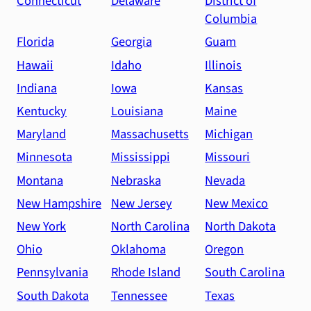
Connecticut
Delaware
District of
Columbia
Florida
Georgia
Guam
Hawaii
Idaho
Illinois
Indiana
Iowa
Kansas
Kentucky
Louisiana
Maine
Maryland
Massachusetts
Michigan
Minnesota
Mississippi
Missouri
Montana
Nebraska
Nevada
New Hampshire
New Jersey
New Mexico
New York
North Carolina
North Dakota
Ohio
Oklahoma
Oregon
Pennsylvania
Rhode Island
South Carolina
South Dakota
Tennessee
Texas