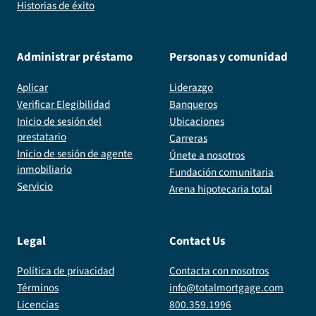
Historias de éxito
Administrar préstamo
Personas y comunidad
Aplicar
Liderazgo
Verificar Elegibilidad
Banqueros
Inicio de sesión del
Ubicaciones
prestatario
Carreras
Inicio de sesión de agente
Únete a nosotros
inmobiliario
Fundación comunitaria
Servicio
Arena hipotecaria total
Legal
Contact Us
Política de privacidad
Contacta con nosotros
Términos
info@totalmortgage.com
Licencias
800.359.1996