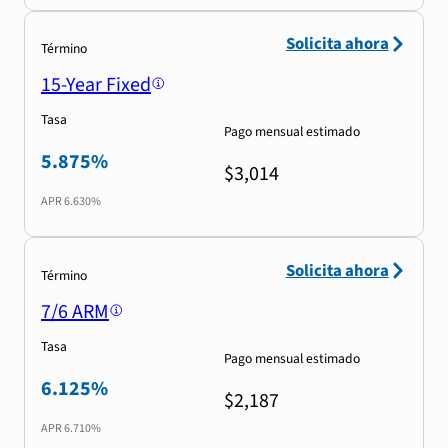
Solicita ahora
Término
15-Year Fixed
Tasa
Pago mensual estimado
5.875%
$3,014
APR
6.630%
Solicita ahora
Término
7/6 ARM
Tasa
Pago mensual estimado
6.125%
$2,187
APR
6.710%