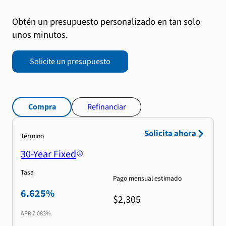
Obtén un presupuesto personalizado en tan solo
unos minutos.
Solicite un presupuesto
Compra
Refinanciar
Solicita ahora
Término
30-Year Fixed
Tasa
Pago mensual estimado
6.625%
$2,305
APR
7.083%