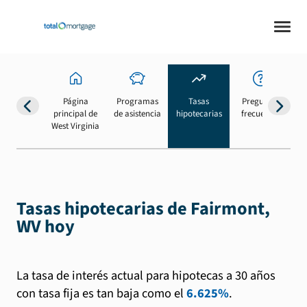
Página
Programas
Tasas
Preguntas
Su
principal de
de asistencia
hipotecarias
frecuentes
b
West Virginia
Tasas hipotecarias de Fairmont,
WV hoy
La tasa de interés actual para hipotecas a 30 años
con tasa fija es tan baja como el
6.625%
.