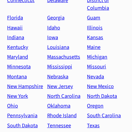
Connecticut
Delaware
District of
Columbia
Florida
Georgia
Guam
Hawaii
Idaho
Illinois
Indiana
Iowa
Kansas
Kentucky
Louisiana
Maine
Maryland
Massachusetts
Michigan
Minnesota
Mississippi
Missouri
Montana
Nebraska
Nevada
New Hampshire
New Jersey
New Mexico
New York
North Carolina
North Dakota
Ohio
Oklahoma
Oregon
Pennsylvania
Rhode Island
South Carolina
South Dakota
Tennessee
Texas