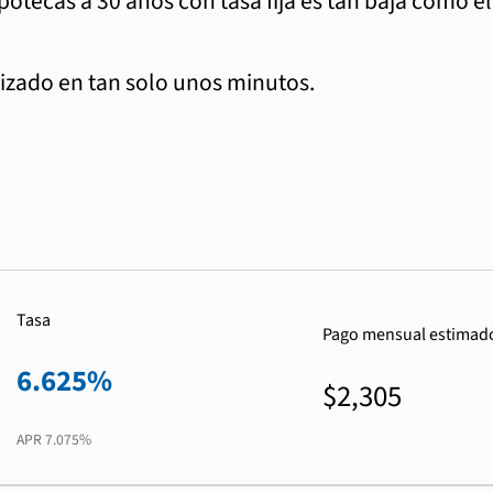
ipotecas a 30 años con tasa fija es tan baja como e
zado en tan solo unos minutos.
Tasa
Pago mensual estimad
6.625%
$2,305
APR
7.075%