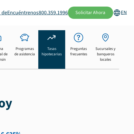
 de
Encuéntrenos
800.359.1996
EN
Solicitar Ahora
na
Programas
Tasas
Preguntas
Sucursales y
al de
de asistencia
hipotecarias
frecuentes
banqueros
nsin
locales
hoy