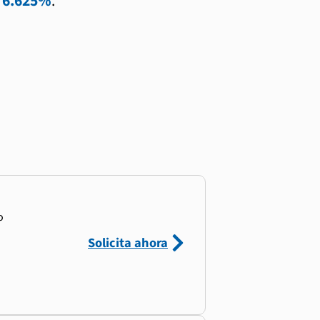
l
6.625%
.
o
Solicita ahora