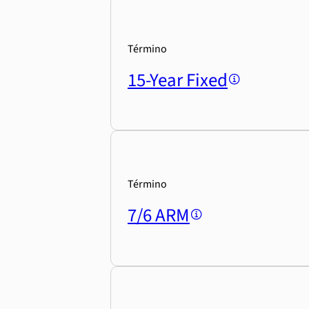
Término
15-Year Fixed
Término
7/6 ARM