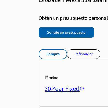
La tasa de interés actual para h
Obtén un presupuesto personali
Solicite un presupuesto
Compra
Refinanciar
Término
30-Year Fixed