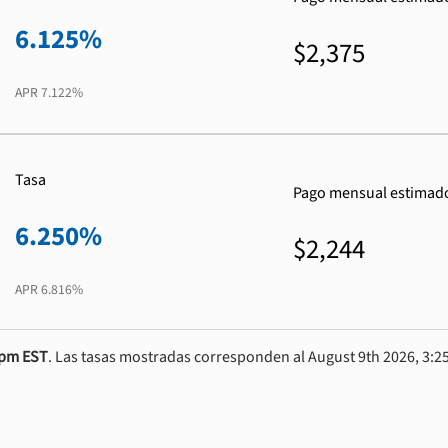
6.125%
$2,375
APR
7.122%
Tasa
Pago mensual estimad
6.250%
$2,244
APR
6.816%
0pm EST
. Las tasas mostradas corresponden al August 9th 2026, 3:25