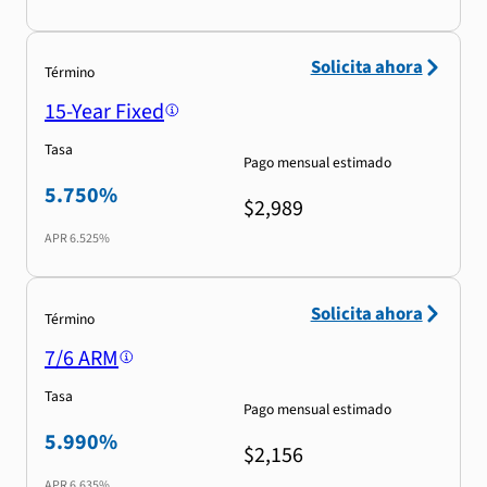
Solicita ahora
Término
15-Year Fixed
Tasa
Pago mensual estimado
5.750%
$2,989
APR
6.525%
Solicita ahora
Término
7/6 ARM
Tasa
Pago mensual estimado
5.990%
$2,156
APR
6.635%