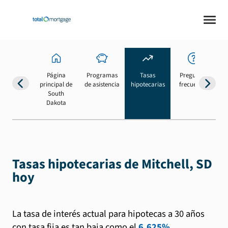
Página
Programas
Tasas
Preguntas
Su
principal de
de asistencia
hipotecarias
frecuentes
b
South
Dakota
Tasas hipotecarias de Mitchell, SD
hoy
La tasa de interés actual para hipotecas a 30 años
con tasa fija es tan baja como el
6.625%
.