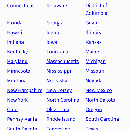
Connecticut
Delaware
District of
Columbia
Florida
Georgia
Guam
Hawaii
Idaho
Illinois
Indiana
Iowa
Kansas
Kentucky
Louisiana
Maine
Maryland
Massachusetts
Michigan
Minnesota
Mississippi
Missouri
Montana
Nebraska
Nevada
New Hampshire
New Jersey
New Mexico
New York
North Carolina
North Dakota
Ohio
Oklahoma
Oregon
Pennsylvania
Rhode Island
South Carolina
South Dakota
Tennessee
Texas