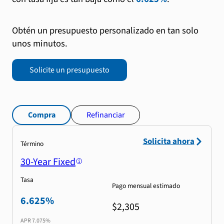
Obtén un presupuesto personalizado en tan solo
unos minutos.
Solicite un presupuesto
Compra
Refinanciar
Solicita ahora
Término
30-Year Fixed
Tasa
Pago mensual estimado
6.625%
$2,305
APR
7.075%