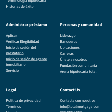
Terminología hipotecaria
Historias de éxito
Administrar préstamo
Personas y comunidad
Aplicar
Liderazgo
Verificar Elegibilidad
Banqueros
Inicio de sesión del
Ubicaciones
prestatario
Carreras
Inicio de sesión de agente
Únete a nosotros
inmobiliario
Fundación comunitaria
Servicio
Arena hipotecaria total
Legal
Contact Us
Política de privacidad
Contacta con nosotros
Términos
info@totalmortgage.com