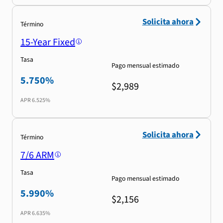
Solicita ahora
Término
15-Year Fixed
Tasa
Pago mensual estimado
5.750%
$2,989
APR
6.525%
Solicita ahora
Término
7/6 ARM
Tasa
Pago mensual estimado
5.990%
$2,156
APR
6.635%