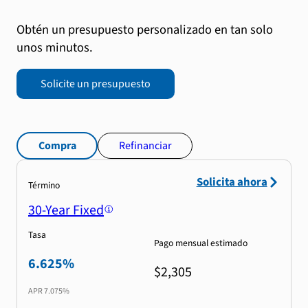
Obtén un presupuesto personalizado en tan solo
unos minutos.
Solicite un presupuesto
Compra
Refinanciar
Solicita ahora
Término
30-Year Fixed
Tasa
Pago mensual estimado
6.625%
$2,305
APR
7.075%