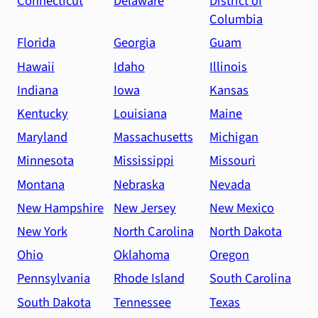
Connecticut
Delaware
District of
Columbia
Florida
Georgia
Guam
Hawaii
Idaho
Illinois
Indiana
Iowa
Kansas
Kentucky
Louisiana
Maine
Maryland
Massachusetts
Michigan
Minnesota
Mississippi
Missouri
Montana
Nebraska
Nevada
New Hampshire
New Jersey
New Mexico
New York
North Carolina
North Dakota
Ohio
Oklahoma
Oregon
Pennsylvania
Rhode Island
South Carolina
South Dakota
Tennessee
Texas