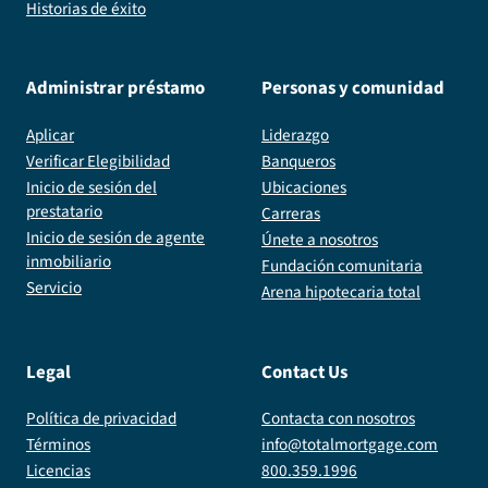
Historias de éxito
Administrar préstamo
Personas y comunidad
Aplicar
Liderazgo
Verificar Elegibilidad
Banqueros
Inicio de sesión del
Ubicaciones
prestatario
Carreras
Inicio de sesión de agente
Únete a nosotros
inmobiliario
Fundación comunitaria
Servicio
Arena hipotecaria total
Legal
Contact Us
Política de privacidad
Contacta con nosotros
Términos
info@totalmortgage.com
Licencias
800.359.1996