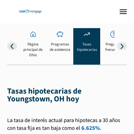
Página
Programas
Tasas
Preguntas
Su
principal de
de asistencia
hipotecarias
frecuentes
b
Ohio
Tasas hipotecarias de
Youngstown, OH hoy
La tasa de interés actual para hipotecas a 30 años
con tasa fija es tan baja como el
6.625%
.