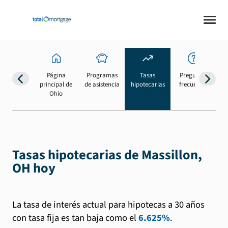
Página
Programas
Tasas
Preguntas
Su
principal de
de asistencia
hipotecarias
frecuentes
b
Ohio
Tasas hipotecarias de Massillon,
OH hoy
La tasa de interés actual para hipotecas a 30 años
con tasa fija es tan baja como el
6.625%
.