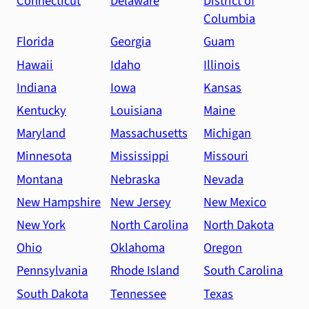
Connecticut
Delaware
District of
Columbia
Florida
Georgia
Guam
Hawaii
Idaho
Illinois
Indiana
Iowa
Kansas
Kentucky
Louisiana
Maine
Maryland
Massachusetts
Michigan
Minnesota
Mississippi
Missouri
Montana
Nebraska
Nevada
New Hampshire
New Jersey
New Mexico
New York
North Carolina
North Dakota
Ohio
Oklahoma
Oregon
Pennsylvania
Rhode Island
South Carolina
South Dakota
Tennessee
Texas