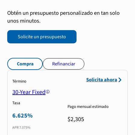
Obtén un presupuesto personalizado en tan solo
unos minutos.
Solicite un presupuesto
Compra
Refinanciar
Solicita ahora
Término
30-Year Fixed
Tasa
Pago mensual estimado
6.625%
$2,305
APR
7.075%