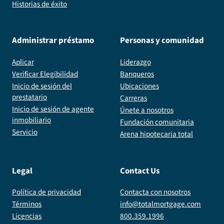
Historias de éxito
Administrar préstamo
Personas y comunidad
Aplicar
Liderazgo
Verificar Elegibilidad
Banqueros
Inicio de sesión del
Ubicaciones
prestatario
Carreras
Inicio de sesión de agente
Únete a nosotros
inmobiliario
Fundación comunitaria
Servicio
Arena hipotecaria total
Legal
Contact Us
Política de privacidad
Contacta con nosotros
Términos
info@totalmortgage.com
Licencias
800.359.1996