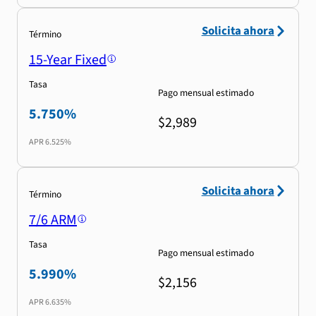
Solicita ahora
Término
15-Year Fixed
Tasa
Pago mensual estimado
5.750%
$2,989
APR
6.525%
Solicita ahora
Término
7/6 ARM
Tasa
Pago mensual estimado
5.990%
$2,156
APR
6.635%