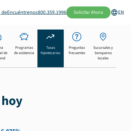
 de
Encuéntrenos
800.359.1996
EN
Solicitar Ahora
na
Programas
Tasas
Preguntas
Sucursales y
al de
de asistencia
hipotecarias
frecuentes
banqueros
and
locales
 hoy