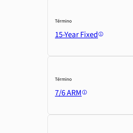
Término
15-Year Fixed
Término
7/6 ARM