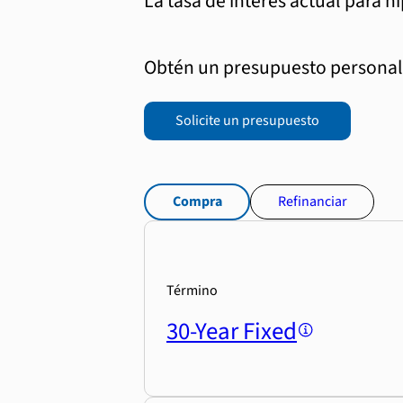
La tasa de interés actual para h
Obtén un presupuesto personali
Solicite un presupuesto
Compra
Refinanciar
Término
30-Year Fixed