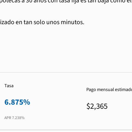
ipotecas a 30 años con tasa fija es tan baja como e
zado en tan solo unos minutos.
Tasa
Pago mensual estimad
6.875%
$2,365
APR
7.238%