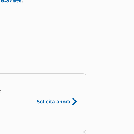
l
6.875%
.
o
Solicita ahora