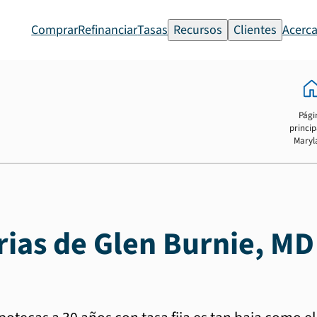
Comprar
Refinanciar
Tasas
Recursos
Clientes
Acerca
Pági
princip
Maryl
rias de Glen Burnie, MD