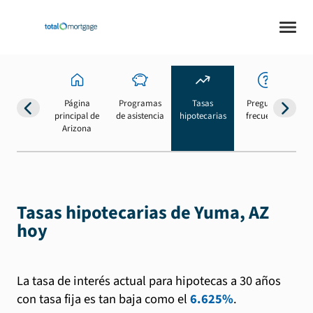
Página
Programas
Tasas
Preguntas
Su
principal de
de asistencia
hipotecarias
frecuentes
b
Arizona
Tasas hipotecarias de Yuma, AZ
hoy
La tasa de interés actual para hipotecas a 30 años
con tasa fija es tan baja como el
6.625%
.