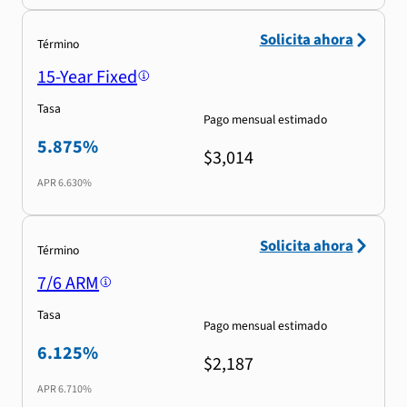
Solicita ahora
Término
15-Year Fixed
Tasa
Pago mensual estimado
5.875%
$3,014
APR
6.630%
Solicita ahora
Término
7/6 ARM
Tasa
Pago mensual estimado
6.125%
$2,187
APR
6.710%