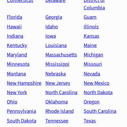
Connecticut
Delaware
District of
Columbia
Florida
Georgia
Guam
Hawaii
Idaho
Illinois
Indiana
Iowa
Kansas
Kentucky
Louisiana
Maine
Maryland
Massachusetts
Michigan
Minnesota
Mississippi
Missouri
Montana
Nebraska
Nevada
New Hampshire
New Jersey
New Mexico
New York
North Carolina
North Dakota
Ohio
Oklahoma
Oregon
Pennsylvania
Rhode Island
South Carolina
South Dakota
Tennessee
Texas