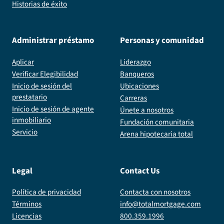
Historias de éxito
Administrar préstamo
Personas y comunidad
Aplicar
Liderazgo
Verificar Elegibilidad
Banqueros
Inicio de sesión del
Ubicaciones
prestatario
Carreras
Inicio de sesión de agente
Únete a nosotros
inmobiliario
Fundación comunitaria
Servicio
Arena hipotecaria total
Legal
Contact Us
Política de privacidad
Contacta con nosotros
Términos
info@totalmortgage.com
Licencias
800.359.1996