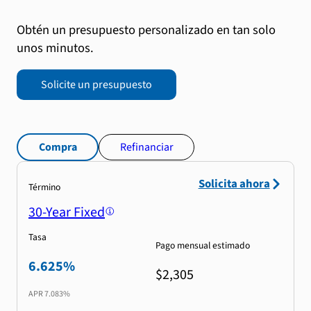
Obtén un presupuesto personalizado en tan solo
unos minutos.
Solicite un presupuesto
Compra
Refinanciar
Solicita ahora
Término
30-Year Fixed
Tasa
Pago mensual estimado
6.625%
$2,305
APR
7.083%