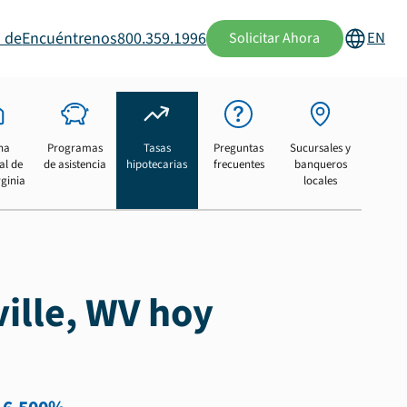
 de
Encuéntrenos
800.359.1996
EN
Solicitar Ahora
na
Programas
Tasas
Preguntas
Sucursales y
al de
de asistencia
hipotecarias
frecuentes
banqueros
rginia
locales
ille, WV hoy