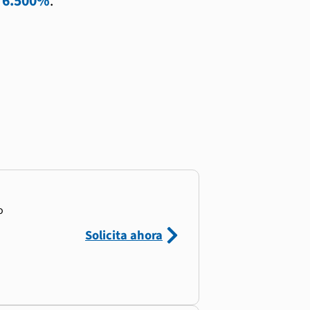
l
6.500%
.
o
Solicita ahora