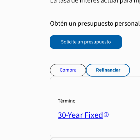
La tasa de interés actual para h
Obtén un presupuesto personali
Solicite un presupuesto
Compra
Refinanciar
Término
30-Year Fixed