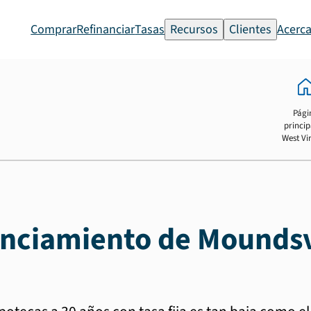
Comprar
Refinanciar
Tasas
Recursos
Clientes
Acerca
Pági
princip
West Vi
anciamiento de Moundsv