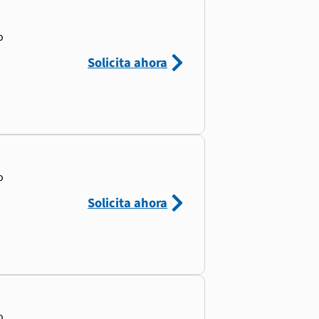
o
Solicita ahora
o
Solicita ahora
o