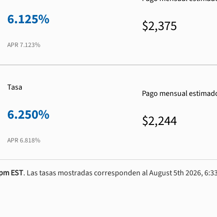
6.125%
$2,375
APR
7.123%
Tasa
Pago mensual estimad
6.250%
$2,244
APR
6.818%
0pm EST
. Las tasas mostradas corresponden al August 5th 2026, 6:33