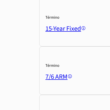
Término
15-Year Fixed
Término
7/6 ARM