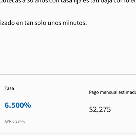
ipotecas a 30 años con tasa fija es tan baja como e
zado en tan solo unos minutos.
Tasa
Pago mensual estimad
6.500%
$2,275
APR
6.984%