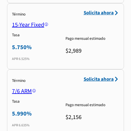
Solicita ahora
Término
15-Year Fixed
Tasa
Pago mensual estimado
5.750%
$2,989
APR
6.525%
Solicita ahora
Término
7/6 ARM
Tasa
Pago mensual estimado
5.990%
$2,156
APR
6.635%