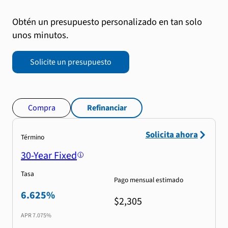
Obtén un presupuesto personalizado en tan solo
unos minutos.
Solicite un presupuesto
Compra
Refinanciar
Solicita ahora
Término
30-Year Fixed
Tasa
Pago mensual estimado
6.625%
$2,305
APR
7.075%