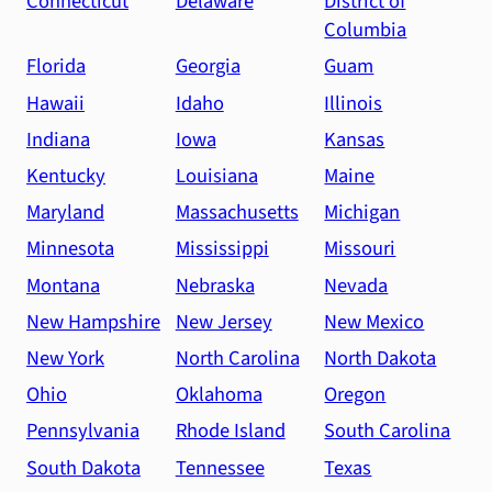
Connecticut
Delaware
District of
Columbia
Florida
Georgia
Guam
Hawaii
Idaho
Illinois
Indiana
Iowa
Kansas
Kentucky
Louisiana
Maine
Maryland
Massachusetts
Michigan
Minnesota
Mississippi
Missouri
Montana
Nebraska
Nevada
New Hampshire
New Jersey
New Mexico
New York
North Carolina
North Dakota
Ohio
Oklahoma
Oregon
Pennsylvania
Rhode Island
South Carolina
South Dakota
Tennessee
Texas