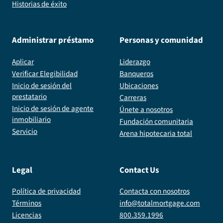
Historias de éxito
Administrar préstamo
Personas y comunidad
Aplicar
Liderazgo
Verificar Elegibilidad
Banqueros
Inicio de sesión del
Ubicaciones
prestatario
Carreras
Inicio de sesión de agente
Únete a nosotros
inmobiliario
Fundación comunitaria
Servicio
Arena hipotecaria total
Legal
Contact Us
Política de privacidad
Contacta con nosotros
Términos
info@totalmortgage.com
Licencias
800.359.1996