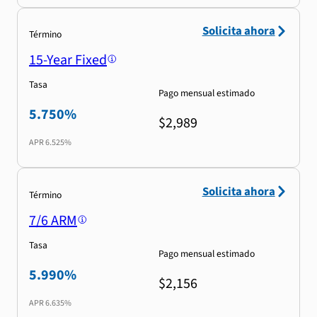
Solicita ahora
Término
15-Year Fixed
Tasa
Pago mensual estimado
5.750%
$2,989
APR
6.525%
Solicita ahora
Término
7/6 ARM
Tasa
Pago mensual estimado
5.990%
$2,156
APR
6.635%