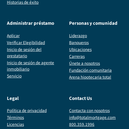
Historias de éxito
Administrar préstamo
Personas y comunidad
Aplicar
Liderazgo
Verificar Elegibilidad
Banqueros
Inicio de sesión del
Ubicaciones
prestatario
Carreras
Inicio de sesión de agente
Únete a nosotros
inmobiliario
Fundación comunitaria
Servicio
Arena hipotecaria total
Legal
Contact Us
Política de privacidad
Contacta con nosotros
Términos
info@totalmortgage.com
Licencias
800.359.1996