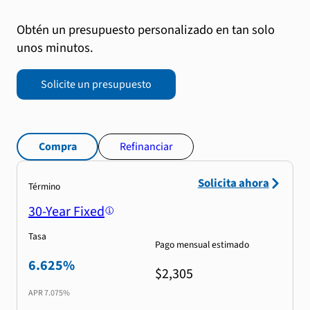
Obtén un presupuesto personalizado en tan solo
unos minutos.
Solicite un presupuesto
Compra
Refinanciar
Solicita ahora
Término
30-Year Fixed
Tasa
Pago mensual estimado
6.625%
$2,305
APR
7.075%