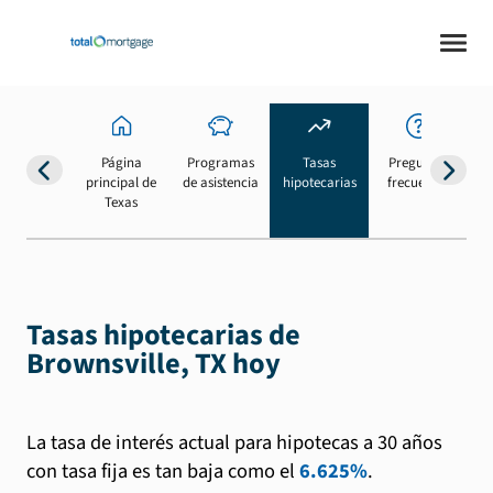
Página
Programas
Tasas
Preguntas
Su
principal de
de asistencia
hipotecarias
frecuentes
b
Texas
Tasas hipotecarias de
Brownsville, TX hoy
La tasa de interés actual para hipotecas a 30 años
con tasa fija es tan baja como el
6.625%
.