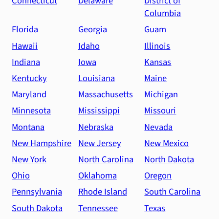
Connecticut
Delaware
District of
Columbia
Florida
Georgia
Guam
Hawaii
Idaho
Illinois
Indiana
Iowa
Kansas
Kentucky
Louisiana
Maine
Maryland
Massachusetts
Michigan
Minnesota
Mississippi
Missouri
Montana
Nebraska
Nevada
New Hampshire
New Jersey
New Mexico
New York
North Carolina
North Dakota
Ohio
Oklahoma
Oregon
Pennsylvania
Rhode Island
South Carolina
South Dakota
Tennessee
Texas