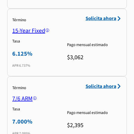
Solicita ahora
Término
15-Year Fixed
Tasa
Pago mensual estimado
6.125%
$3,062
APR
6.737%
Solicita ahora
Término
7/6 ARM
Tasa
Pago mensual estimado
7.000%
$2,395
APR
7.095%