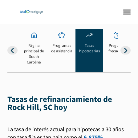
Página
Programas
Tasas
Preguntas
Su
principal de
de asistencia
hipotecarias
frecuentes
b
South
Carolina
Tasas de refinanciamiento de
Rock Hill, SC hoy
La tasa de interés actual para hipotecas a 30 años
con tasa fija es tan baja como el
6.875%
.