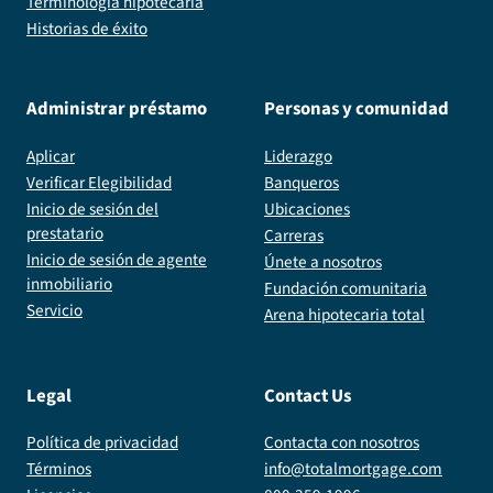
Terminología hipotecaria
Historias de éxito
Administrar préstamo
Personas y comunidad
Aplicar
Liderazgo
Verificar Elegibilidad
Banqueros
Inicio de sesión del
Ubicaciones
prestatario
Carreras
Inicio de sesión de agente
Únete a nosotros
inmobiliario
Fundación comunitaria
Servicio
Arena hipotecaria total
Legal
Contact Us
Política de privacidad
Contacta con nosotros
Términos
info@totalmortgage.com