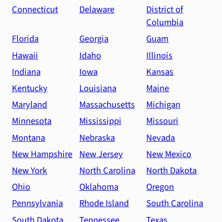
Connecticut
Delaware
District of
Columbia
Florida
Georgia
Guam
Hawaii
Idaho
Illinois
Indiana
Iowa
Kansas
Kentucky
Louisiana
Maine
Maryland
Massachusetts
Michigan
Minnesota
Mississippi
Missouri
Montana
Nebraska
Nevada
New Hampshire
New Jersey
New Mexico
New York
North Carolina
North Dakota
Ohio
Oklahoma
Oregon
Pennsylvania
Rhode Island
South Carolina
South Dakota
Tennessee
Texas