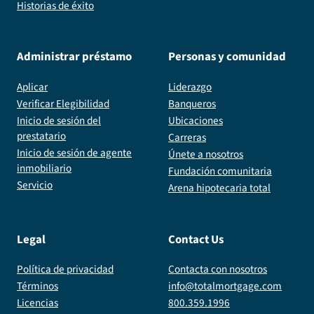
Historias de éxito
Administrar préstamo
Personas y comunidad
Aplicar
Liderazgo
Verificar Elegibilidad
Banqueros
Inicio de sesión del
Ubicaciones
prestatario
Carreras
Inicio de sesión de agente
Únete a nosotros
inmobiliario
Fundación comunitaria
Servicio
Arena hipotecaria total
Legal
Contact Us
Política de privacidad
Contacta con nosotros
Términos
info@totalmortgage.com
Licencias
800.359.1996