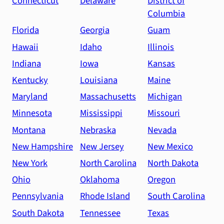
Connecticut
Delaware
District of
Columbia
Florida
Georgia
Guam
Hawaii
Idaho
Illinois
Indiana
Iowa
Kansas
Kentucky
Louisiana
Maine
Maryland
Massachusetts
Michigan
Minnesota
Mississippi
Missouri
Montana
Nebraska
Nevada
New Hampshire
New Jersey
New Mexico
New York
North Carolina
North Dakota
Ohio
Oklahoma
Oregon
Pennsylvania
Rhode Island
South Carolina
South Dakota
Tennessee
Texas