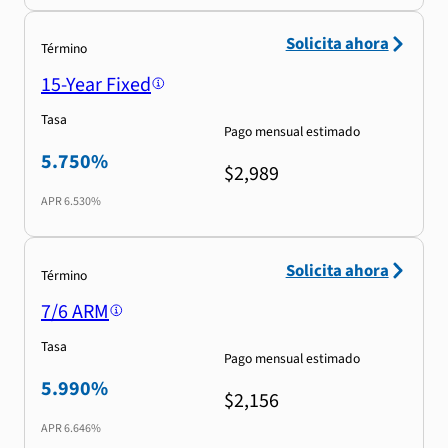
Solicita ahora
Término
15-Year Fixed
Tasa
Pago mensual estimado
5.750%
$2,989
APR
6.530%
Solicita ahora
Término
7/6 ARM
Tasa
Pago mensual estimado
5.990%
$2,156
APR
6.646%