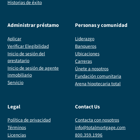
Historias de éxito
Administrar préstamo
Personas y comunidad
Aplicar
Liderazgo
Verificar Elegibilidad
Banqueros
Inicio de sesión del
Ubicaciones
prestatario
Carreras
Inicio de sesión de agente
Únete a nosotros
inmobiliario
Fundación comunitaria
Servicio
Arena hipotecaria total
Legal
Contact Us
Política de privacidad
Contacta con nosotros
Términos
info@totalmortgage.com
Licencias
800.359.1996