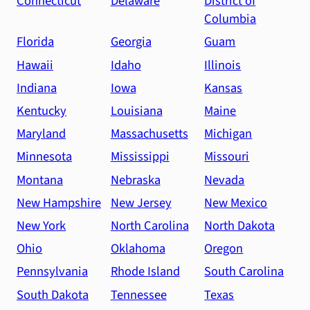
Connecticut
Delaware
District of
Columbia
Florida
Georgia
Guam
Hawaii
Idaho
Illinois
Indiana
Iowa
Kansas
Kentucky
Louisiana
Maine
Maryland
Massachusetts
Michigan
Minnesota
Mississippi
Missouri
Montana
Nebraska
Nevada
New Hampshire
New Jersey
New Mexico
New York
North Carolina
North Dakota
Ohio
Oklahoma
Oregon
Pennsylvania
Rhode Island
South Carolina
South Dakota
Tennessee
Texas