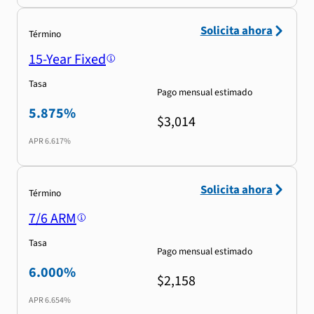
Solicita ahora
Término
15-Year Fixed
Tasa
Pago mensual estimado
5.875%
$3,014
APR
6.617%
Solicita ahora
Término
7/6 ARM
Tasa
Pago mensual estimado
6.000%
$2,158
APR
6.654%