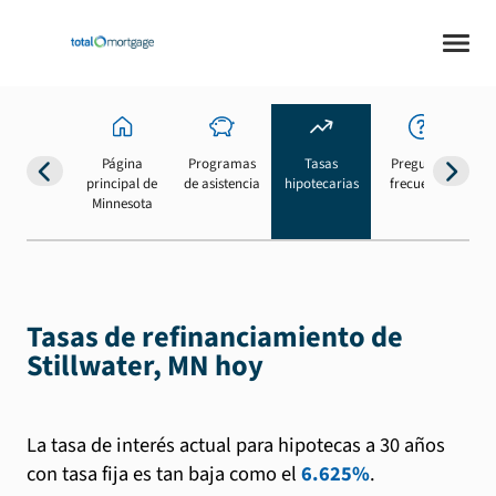
Página
Programas
Tasas
Preguntas
Su
principal de
de asistencia
hipotecarias
frecuentes
b
Minnesota
Tasas de refinanciamiento de
Stillwater, MN hoy
La tasa de interés actual para hipotecas a 30 años
con tasa fija es tan baja como el
6.625%
.