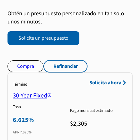
Obtén un presupuesto personalizado en tan solo
unos minutos.
Solicite un presupuesto
Compra
Refinanciar
Solicita ahora
Término
30-Year Fixed
Tasa
Pago mensual estimado
6.625%
$2,305
APR
7.075%