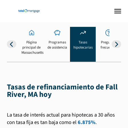
Página
Programas
Tasas
Preguntas
Su
principal de
de asistencia
hipotecarias
frecuentes
b
Massachusetts
Tasas de refinanciamiento de Fall
River, MA hoy
La tasa de interés actual para hipotecas a 30 años
con tasa fija es tan baja como el
6.875%
.