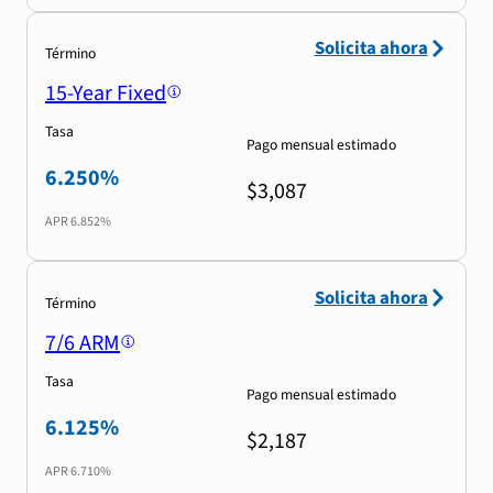
Solicita ahora
Término
15-Year Fixed
Tasa
Pago mensual estimado
6.250%
$3,087
APR
6.852%
Solicita ahora
Término
7/6 ARM
Tasa
Pago mensual estimado
6.125%
$2,187
APR
6.710%