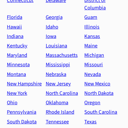
Connecticut
Delaware
District of
Columbia
Florida
Georgia
Guam
Hawaii
Idaho
Illinois
Indiana
Iowa
Kansas
Kentucky
Louisiana
Maine
Maryland
Massachusetts
Michigan
Minnesota
Mississippi
Missouri
Montana
Nebraska
Nevada
New Hampshire
New Jersey
New Mexico
New York
North Carolina
North Dakota
Ohio
Oklahoma
Oregon
Pennsylvania
Rhode Island
South Carolina
South Dakota
Tennessee
Texas