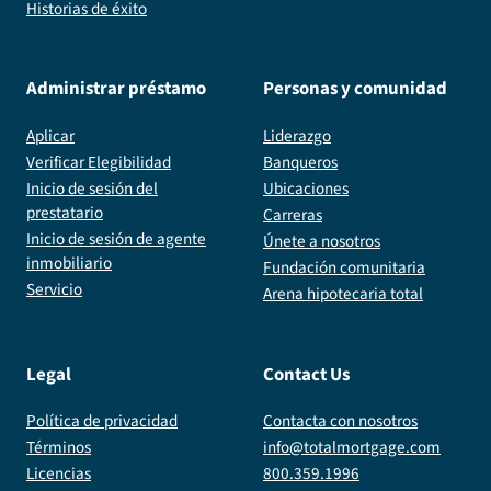
Historias de éxito
Administrar préstamo
Personas y comunidad
Aplicar
Liderazgo
Verificar Elegibilidad
Banqueros
Inicio de sesión del
Ubicaciones
prestatario
Carreras
Inicio de sesión de agente
Únete a nosotros
inmobiliario
Fundación comunitaria
Servicio
Arena hipotecaria total
Legal
Contact Us
Política de privacidad
Contacta con nosotros
Términos
info@totalmortgage.com
Licencias
800.359.1996