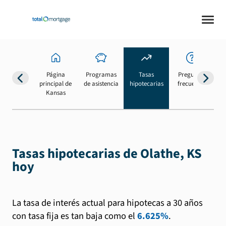
Página
Programas
Tasas
Preguntas
Su
principal de
de asistencia
hipotecarias
frecuentes
b
Kansas
Tasas hipotecarias de Olathe, KS
hoy
La tasa de interés actual para hipotecas a 30 años
con tasa fija es tan baja como el
6.625%
.