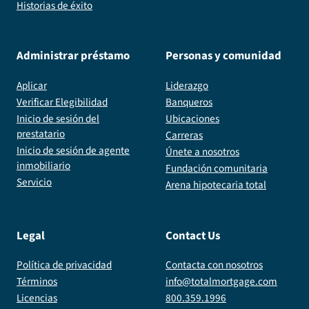
Historias de éxito
Administrar préstamo
Personas y comunidad
Aplicar
Liderazgo
Verificar Elegibilidad
Banqueros
Inicio de sesión del
Ubicaciones
prestatario
Carreras
Inicio de sesión de agente
Únete a nosotros
inmobiliario
Fundación comunitaria
Servicio
Arena hipotecaria total
Legal
Contact Us
Política de privacidad
Contacta con nosotros
Términos
info@totalmortgage.com
Licencias
800.359.1996