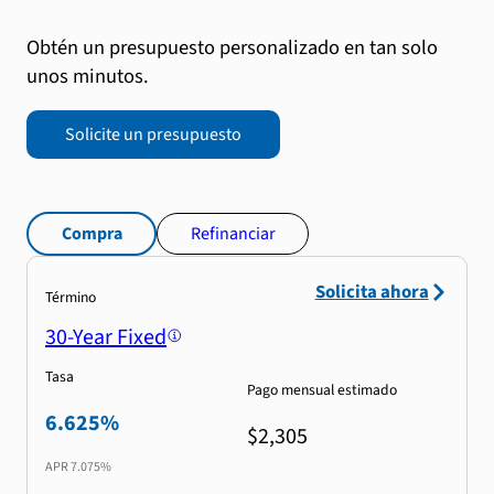
Obtén un presupuesto personalizado en tan solo
unos minutos.
Solicite un presupuesto
Compra
Refinanciar
Solicita ahora
Término
30-Year Fixed
Tasa
Pago mensual estimado
6.625%
$2,305
APR
7.075%