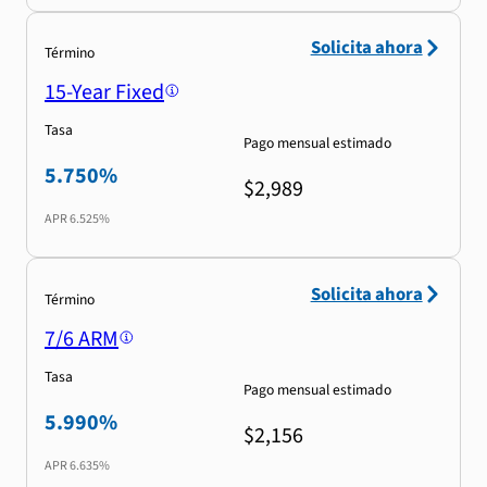
Solicita ahora
Término
15-Year Fixed
Tasa
Pago mensual estimado
5.750%
$2,989
APR
6.525%
Solicita ahora
Término
7/6 ARM
Tasa
Pago mensual estimado
5.990%
$2,156
APR
6.635%