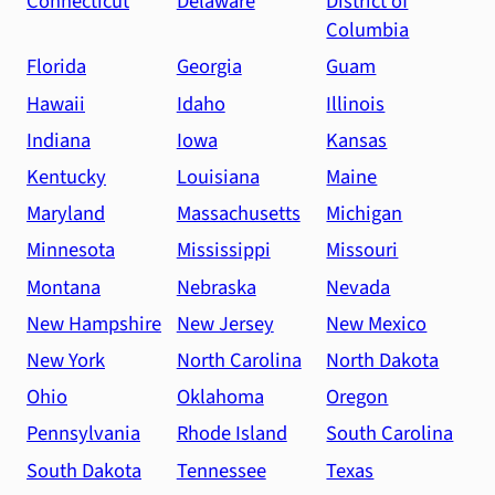
Connecticut
Delaware
District of
Columbia
Florida
Georgia
Guam
Hawaii
Idaho
Illinois
Indiana
Iowa
Kansas
Kentucky
Louisiana
Maine
Maryland
Massachusetts
Michigan
Minnesota
Mississippi
Missouri
Montana
Nebraska
Nevada
New Hampshire
New Jersey
New Mexico
New York
North Carolina
North Dakota
Ohio
Oklahoma
Oregon
Pennsylvania
Rhode Island
South Carolina
South Dakota
Tennessee
Texas