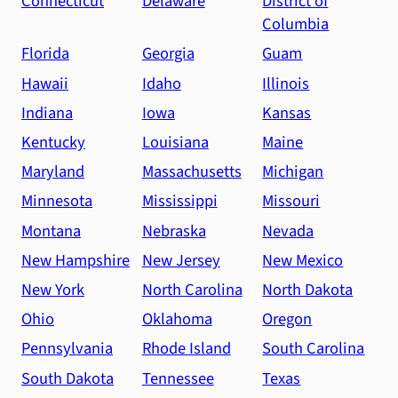
Connecticut
Delaware
District of
Columbia
Florida
Georgia
Guam
Hawaii
Idaho
Illinois
Indiana
Iowa
Kansas
Kentucky
Louisiana
Maine
Maryland
Massachusetts
Michigan
Minnesota
Mississippi
Missouri
Montana
Nebraska
Nevada
New Hampshire
New Jersey
New Mexico
New York
North Carolina
North Dakota
Ohio
Oklahoma
Oregon
Pennsylvania
Rhode Island
South Carolina
South Dakota
Tennessee
Texas