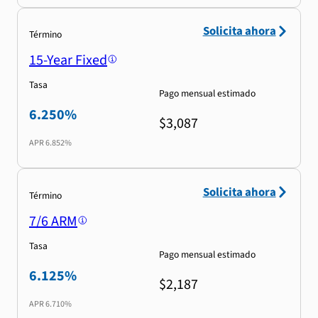
Solicita ahora
Término
15-Year Fixed
Tasa
Pago mensual estimado
6.250%
$3,087
APR
6.852%
Solicita ahora
Término
7/6 ARM
Tasa
Pago mensual estimado
6.125%
$2,187
APR
6.710%