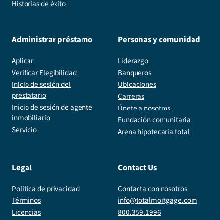
Historias de éxito
Administrar préstamo
Personas y comunidad
Aplicar
Liderazgo
Verificar Elegibilidad
Banqueros
Inicio de sesión del
Ubicaciones
prestatario
Carreras
Inicio de sesión de agente
Únete a nosotros
inmobiliario
Fundación comunitaria
Servicio
Arena hipotecaria total
Legal
Contact Us
Política de privacidad
Contacta con nosotros
Términos
info@totalmortgage.com
Licencias
800.359.1996