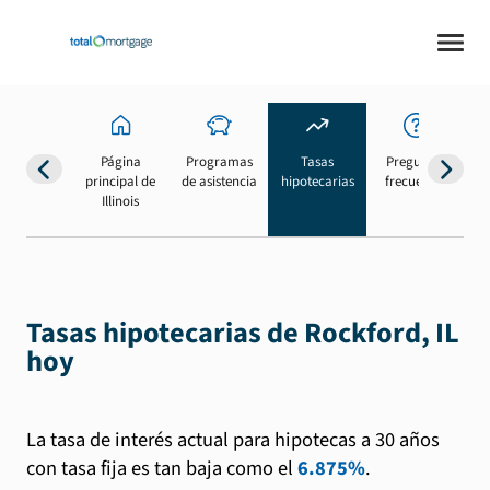
Página
Programas
Tasas
Preguntas
Su
principal de
de asistencia
hipotecarias
frecuentes
b
Illinois
Tasas hipotecarias de Rockford, IL
hoy
La tasa de interés actual para hipotecas a 30 años
con tasa fija es tan baja como el
6.875%
.