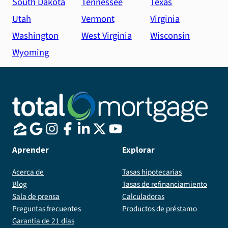
South Dakota
Tennessee
Texas
Utah
Vermont
Virginia
Washington
West Virginia
Wisconsin
Wyoming
Aprender
Explorar
Acerca de
Tasas hipotecarias
Blog
Tasas de refinanciamiento
Sala de prensa
Calculadoras
Preguntas frecuentes
Productos de préstamo
Garantía de 21 días