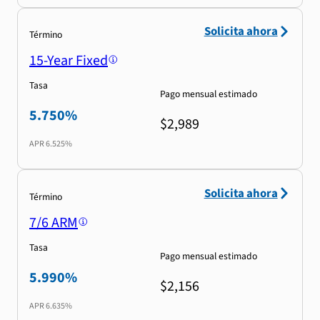
Solicita ahora
Término
15-Year Fixed
Tasa
Pago mensual estimado
5.750%
$2,989
APR
6.525%
Solicita ahora
Término
7/6 ARM
Tasa
Pago mensual estimado
5.990%
$2,156
APR
6.635%