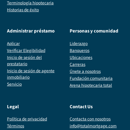
Terminología hipotecaria
Historias de éxito
Administrar préstamo
Personas y comunidad
Aplicar
Liderazgo
Verificar Elegibilidad
Banqueros
Inicio de sesión del
Ubicaciones
prestatario
Carreras
Inicio de sesión de agente
Únete a nosotros
inmobiliario
Fundación comunitaria
Servicio
Arena hipotecaria total
Legal
Contact Us
Política de privacidad
Contacta con nosotros
Términos
info@totalmortgage.com