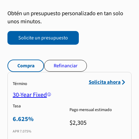
Obtén un presupuesto personalizado en tan solo
unos minutos.
Solicite un presupuesto
Compra
Refinanciar
Solicita ahora
Término
30-Year Fixed
Tasa
Pago mensual estimado
6.625%
$2,305
APR
7.075%