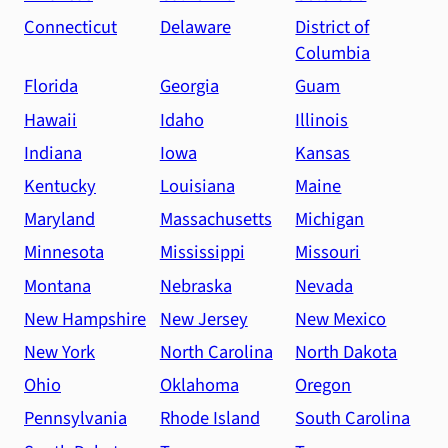
Connecticut
Delaware
District of
Columbia
Florida
Georgia
Guam
Hawaii
Idaho
Illinois
Indiana
Iowa
Kansas
Kentucky
Louisiana
Maine
Maryland
Massachusetts
Michigan
Minnesota
Mississippi
Missouri
Montana
Nebraska
Nevada
New Hampshire
New Jersey
New Mexico
New York
North Carolina
North Dakota
Ohio
Oklahoma
Oregon
Pennsylvania
Rhode Island
South Carolina