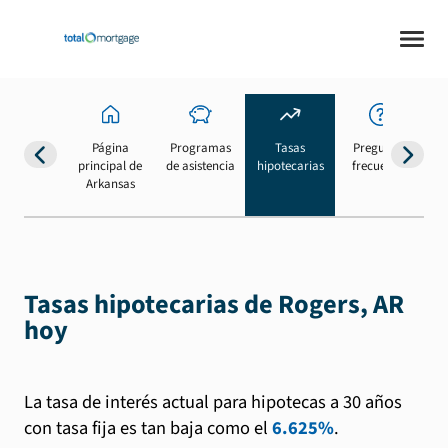
Página
Programas
Tasas
Preguntas
Su
principal de
de asistencia
hipotecarias
frecuentes
b
Arkansas
Tasas hipotecarias de Rogers, AR
hoy
La tasa de interés actual para hipotecas a 30 años
con tasa fija es tan baja como el
6.625%
.