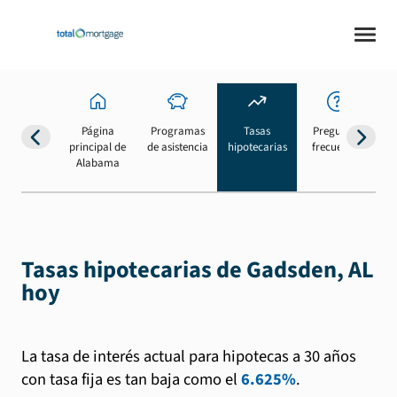
Página
Programas
Tasas
Preguntas
Su
principal de
de asistencia
hipotecarias
frecuentes
b
Alabama
Tasas hipotecarias de Gadsden, AL
hoy
La tasa de interés actual para hipotecas a 30 años
con tasa fija es tan baja como el
6.625%
.