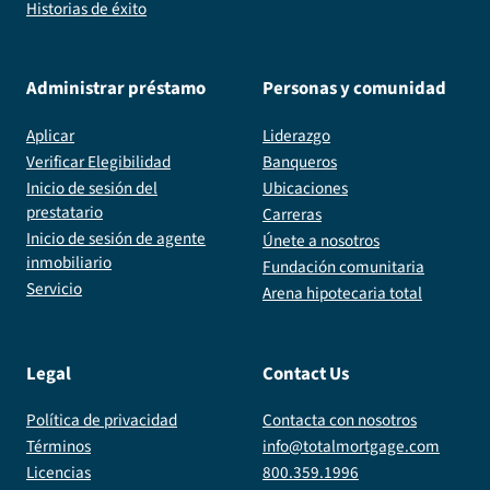
Historias de éxito
Administrar préstamo
Personas y comunidad
Aplicar
Liderazgo
Verificar Elegibilidad
Banqueros
Inicio de sesión del
Ubicaciones
prestatario
Carreras
Inicio de sesión de agente
Únete a nosotros
inmobiliario
Fundación comunitaria
Servicio
Arena hipotecaria total
Legal
Contact Us
Política de privacidad
Contacta con nosotros
Términos
info@totalmortgage.com
Licencias
800.359.1996