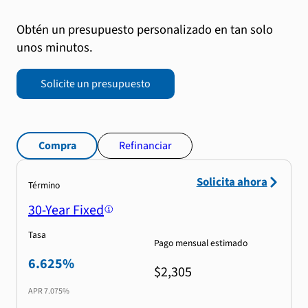
Obtén un presupuesto personalizado en tan solo
unos minutos.
Solicite un presupuesto
Compra
Refinanciar
Solicita ahora
Término
30-Year Fixed
Tasa
Pago mensual estimado
6.625%
$2,305
APR
7.075%