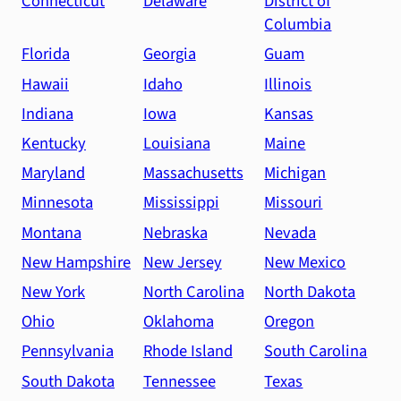
Connecticut
Delaware
District of
Columbia
Florida
Georgia
Guam
Hawaii
Idaho
Illinois
Indiana
Iowa
Kansas
Kentucky
Louisiana
Maine
Maryland
Massachusetts
Michigan
Minnesota
Mississippi
Missouri
Montana
Nebraska
Nevada
New Hampshire
New Jersey
New Mexico
New York
North Carolina
North Dakota
Ohio
Oklahoma
Oregon
Pennsylvania
Rhode Island
South Carolina
South Dakota
Tennessee
Texas