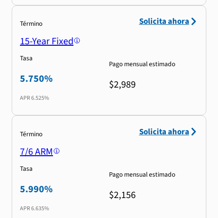
Solicita ahora
Término
15-Year Fixed
Tasa
Pago mensual estimado
5.750%
$2,989
APR
6.525%
Solicita ahora
Término
7/6 ARM
Tasa
Pago mensual estimado
5.990%
$2,156
APR
6.635%