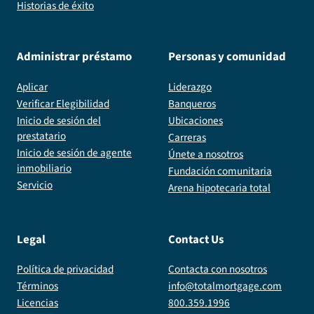
Historias de éxito
Administrar préstamo
Personas y comunidad
Aplicar
Liderazgo
Verificar Elegibilidad
Banqueros
Inicio de sesión del
Ubicaciones
prestatario
Carreras
Inicio de sesión de agente
Únete a nosotros
inmobiliario
Fundación comunitaria
Servicio
Arena hipotecaria total
Legal
Contact Us
Política de privacidad
Contacta con nosotros
Términos
info@totalmortgage.com
Licencias
800.359.1996