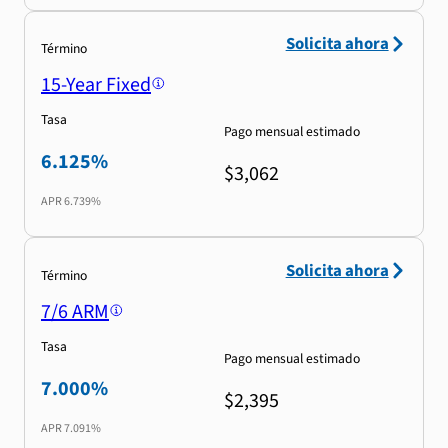
Solicita ahora
Término
15-Year Fixed
Tasa
Pago mensual estimado
6.125%
$3,062
APR
6.739%
Solicita ahora
Término
7/6 ARM
Tasa
Pago mensual estimado
7.000%
$2,395
APR
7.091%