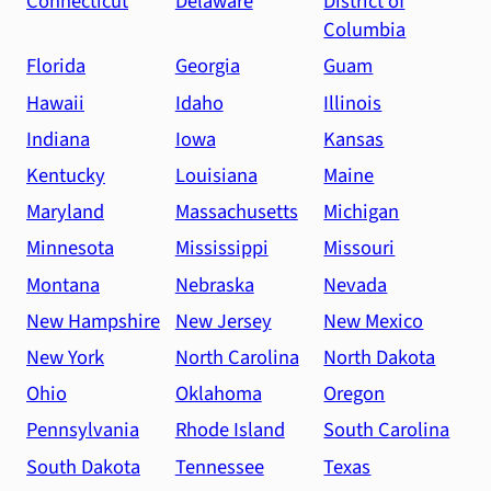
Connecticut
Delaware
District of
Columbia
Florida
Georgia
Guam
Hawaii
Idaho
Illinois
Indiana
Iowa
Kansas
Kentucky
Louisiana
Maine
Maryland
Massachusetts
Michigan
Minnesota
Mississippi
Missouri
Montana
Nebraska
Nevada
New Hampshire
New Jersey
New Mexico
New York
North Carolina
North Dakota
Ohio
Oklahoma
Oregon
Pennsylvania
Rhode Island
South Carolina
South Dakota
Tennessee
Texas