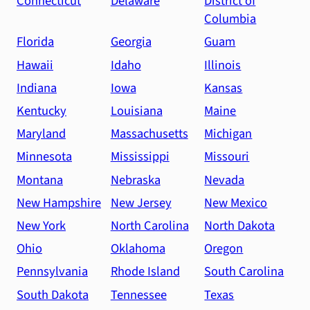
Connecticut
Delaware
District of
Columbia
Florida
Georgia
Guam
Hawaii
Idaho
Illinois
Indiana
Iowa
Kansas
Kentucky
Louisiana
Maine
Maryland
Massachusetts
Michigan
Minnesota
Mississippi
Missouri
Montana
Nebraska
Nevada
New Hampshire
New Jersey
New Mexico
New York
North Carolina
North Dakota
Ohio
Oklahoma
Oregon
Pennsylvania
Rhode Island
South Carolina
South Dakota
Tennessee
Texas