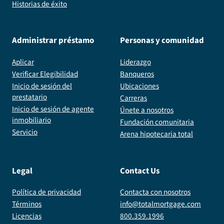
Historias de éxito
Administrar préstamo
Personas y comunidad
Aplicar
Liderazgo
Verificar Elegibilidad
Banqueros
Inicio de sesión del
Ubicaciones
prestatario
Carreras
Inicio de sesión de agente
Únete a nosotros
inmobiliario
Fundación comunitaria
Servicio
Arena hipotecaria total
Legal
Contact Us
Política de privacidad
Contacta con nosotros
Términos
info@totalmortgage.com
Licencias
800.359.1996