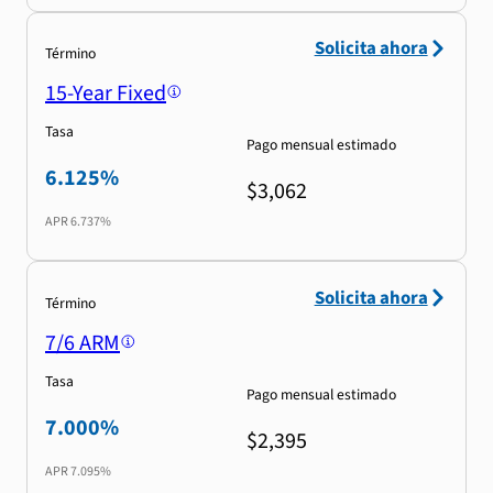
Solicita ahora
Término
15-Year Fixed
Tasa
Pago mensual estimado
6.125%
$3,062
APR
6.737%
Solicita ahora
Término
7/6 ARM
Tasa
Pago mensual estimado
7.000%
$2,395
APR
7.095%