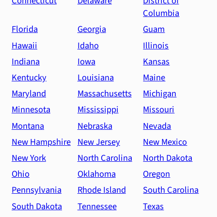
Connecticut
Delaware
District of
Columbia
Florida
Georgia
Guam
Hawaii
Idaho
Illinois
Indiana
Iowa
Kansas
Kentucky
Louisiana
Maine
Maryland
Massachusetts
Michigan
Minnesota
Mississippi
Missouri
Montana
Nebraska
Nevada
New Hampshire
New Jersey
New Mexico
New York
North Carolina
North Dakota
Ohio
Oklahoma
Oregon
Pennsylvania
Rhode Island
South Carolina
South Dakota
Tennessee
Texas