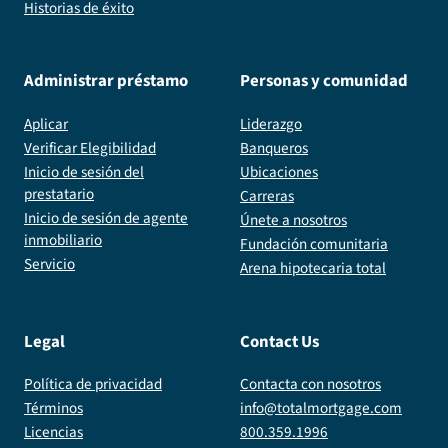
Historias de éxito
Administrar préstamo
Personas y comunidad
Aplicar
Liderazgo
Verificar Elegibilidad
Banqueros
Inicio de sesión del
Ubicaciones
prestatario
Carreras
Inicio de sesión de agente
Únete a nosotros
inmobiliario
Fundación comunitaria
Servicio
Arena hipotecaria total
Legal
Contact Us
Política de privacidad
Contacta con nosotros
Términos
info@totalmortgage.com
Licencias
800.359.1996