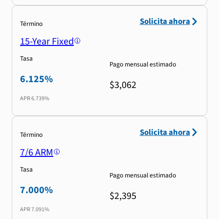
Solicita ahora
Término
15-Year Fixed
Tasa
Pago mensual estimado
6.125%
$3,062
APR
6.739%
Solicita ahora
Término
7/6 ARM
Tasa
Pago mensual estimado
7.000%
$2,395
APR
7.091%