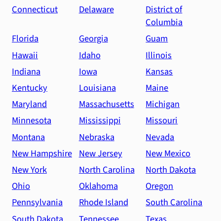
Connecticut
Delaware
District of
Columbia
Florida
Georgia
Guam
Hawaii
Idaho
Illinois
Indiana
Iowa
Kansas
Kentucky
Louisiana
Maine
Maryland
Massachusetts
Michigan
Minnesota
Mississippi
Missouri
Montana
Nebraska
Nevada
New Hampshire
New Jersey
New Mexico
New York
North Carolina
North Dakota
Ohio
Oklahoma
Oregon
Pennsylvania
Rhode Island
South Carolina
South Dakota
Tennessee
Texas