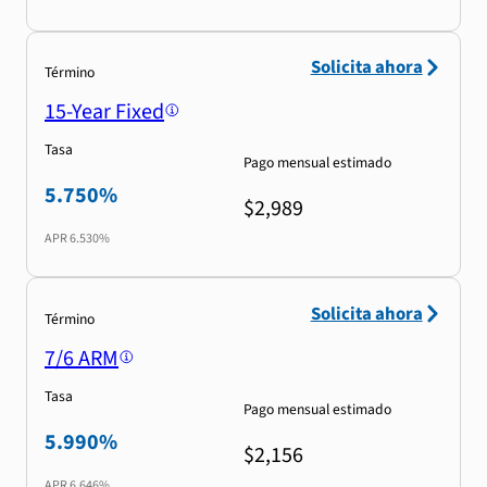
Solicita ahora
Término
15-Year Fixed
Tasa
Pago mensual estimado
5.750%
$2,989
APR
6.530%
Solicita ahora
Término
7/6 ARM
Tasa
Pago mensual estimado
5.990%
$2,156
APR
6.646%