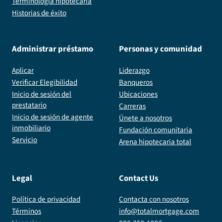
Terminología hipotecaria
Historias de éxito
Administrar préstamo
Personas y comunidad
Aplicar
Liderazgo
Verificar Elegibilidad
Banqueros
Inicio de sesión del
Ubicaciones
prestatario
Carreras
Inicio de sesión de agente
Únete a nosotros
inmobiliario
Fundación comunitaria
Servicio
Arena hipotecaria total
Legal
Contact Us
Política de privacidad
Contacta con nosotros
Términos
info@totalmortgage.com