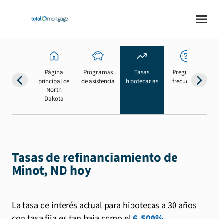
Página
Programas
Tasas
Preguntas
Su
principal de
de asistencia
hipotecarias
frecuentes
b
North
Dakota
Tasas de refinanciamiento de
Minot, ND hoy
La tasa de interés actual para hipotecas a 30 años
con tasa fija es tan baja como el
6.500%
.