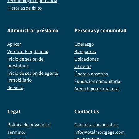
Terminología hipotecaria
Historias de éxito
Administrar préstamo
Personas y comunidad
Aplicar
Liderazgo
Verificar Elegibilidad
Banqueros
Inicio de sesión del
Ubicaciones
prestatario
Carreras
Inicio de sesión de agente
Únete a nosotros
inmobiliario
Fundación comunitaria
Servicio
Arena hipotecaria total
Legal
Contact Us
Política de privacidad
Contacta con nosotros
Términos
info@totalmortgage.com