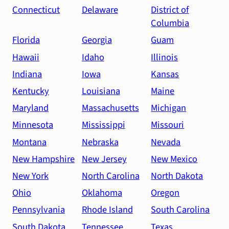
Connecticut
Delaware
District of
Columbia
Florida
Georgia
Guam
Hawaii
Idaho
Illinois
Indiana
Iowa
Kansas
Kentucky
Louisiana
Maine
Maryland
Massachusetts
Michigan
Minnesota
Mississippi
Missouri
Montana
Nebraska
Nevada
New Hampshire
New Jersey
New Mexico
New York
North Carolina
North Dakota
Ohio
Oklahoma
Oregon
Pennsylvania
Rhode Island
South Carolina
South Dakota
Tennessee
Texas