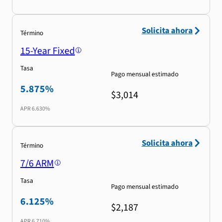
Solicita ahora
Término
15-Year Fixed
Tasa
Pago mensual estimado
5.875%
$3,014
APR
6.630%
Solicita ahora
Término
7/6 ARM
Tasa
Pago mensual estimado
6.125%
$2,187
APR
6.710%