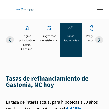
Página
Programas
Tasas
Preguntas
Su
principal de
de asistencia
hipotecarias
frecuentes
b
North
Carolina
Tasas de refinanciamiento de
Gastonia, NC hoy
La tasa de interés actual para hipotecas a 30 años
con tasa fija es tan baja como el
6.625%
.