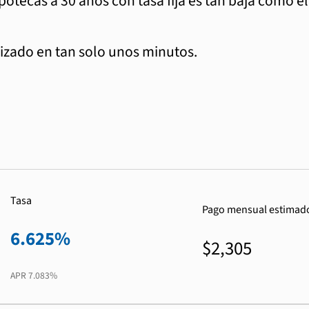
ipotecas a 30 años con tasa fija es tan baja como e
zado en tan solo unos minutos.
Tasa
Pago mensual estimad
6.625%
$2,305
APR
7.083%