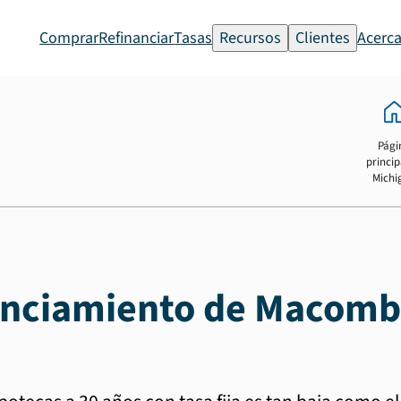
Comprar
Refinanciar
Tasas
Recursos
Clientes
Acerca
Pági
princip
Michi
nanciamiento de Macomb