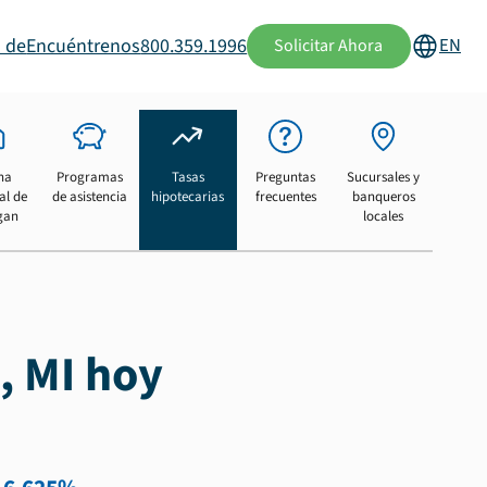
 de
Encuéntrenos
800.359.1996
EN
Solicitar Ahora
na
Programas
Tasas
Preguntas
Sucursales y
al de
de asistencia
hipotecarias
frecuentes
banqueros
gan
locales
, MI hoy