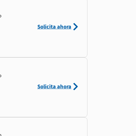
o
Solicita ahora
o
Solicita ahora
o