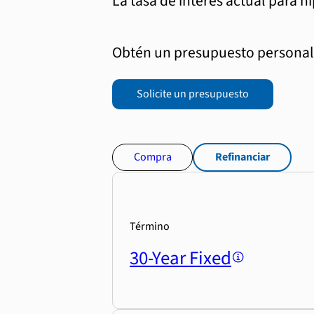
La tasa de interés actual para h
Obtén un presupuesto personali
Solicite un presupuesto
Compra
Refinanciar
Término
30-Year Fixed