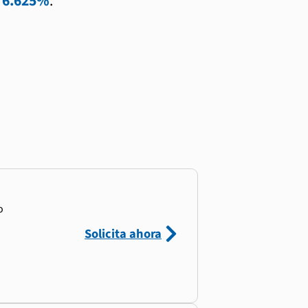
l
6.625%
.
o
Solicita ahora