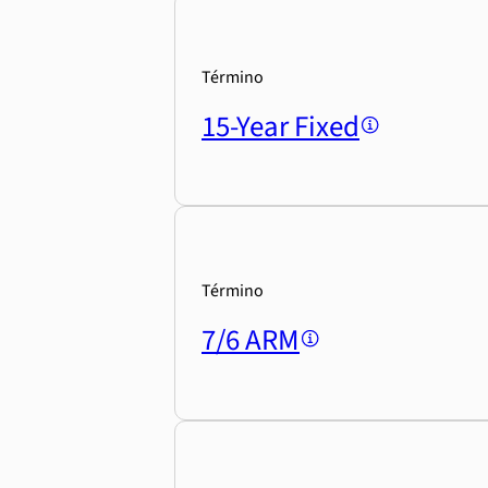
Término
15-Year Fixed
Término
7/6 ARM