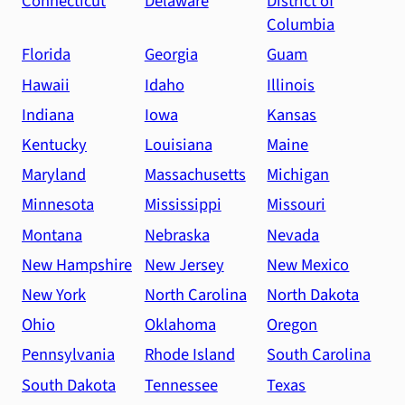
Connecticut
Delaware
District of
Columbia
Florida
Georgia
Guam
Hawaii
Idaho
Illinois
Indiana
Iowa
Kansas
Kentucky
Louisiana
Maine
Maryland
Massachusetts
Michigan
Minnesota
Mississippi
Missouri
Montana
Nebraska
Nevada
New Hampshire
New Jersey
New Mexico
New York
North Carolina
North Dakota
Ohio
Oklahoma
Oregon
Pennsylvania
Rhode Island
South Carolina
South Dakota
Tennessee
Texas