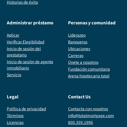
Historias de éxito
Administrar préstamo
Personas y comunidad
Aplicar
Liderazgo
Verificar Elegibilidad
Banqueros
Inicio de sesión del
Ubicaciones
prestatario
Carreras
Inicio de sesión de agente
Únete a nosotros
inmobiliario
Fundación comunitaria
Servicio
Arena hipotecaria total
Legal
Contact Us
Política de privacidad
Contacta con nosotros
Términos
info@totalmortgage.com
Licencias
800.359.1996