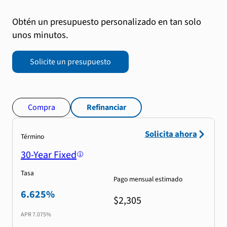
Obtén un presupuesto personalizado en tan solo
unos minutos.
Solicite un presupuesto
Compra
Refinanciar
Solicita ahora
Término
30-Year Fixed
Tasa
Pago mensual estimado
6.625%
$2,305
APR
7.075%