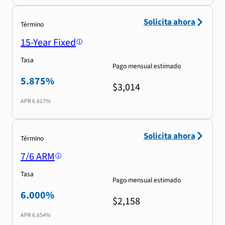
Solicita ahora
Término
15-Year Fixed
Tasa
Pago mensual estimado
5.875%
$3,014
APR
6.617%
Solicita ahora
Término
7/6 ARM
Tasa
Pago mensual estimado
6.000%
$2,158
APR
6.654%