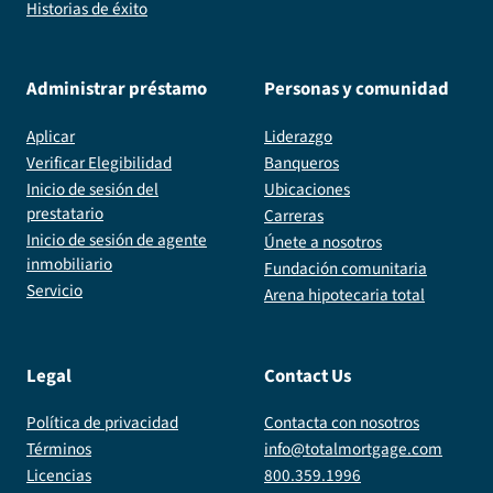
Historias de éxito
Administrar préstamo
Personas y comunidad
Aplicar
Liderazgo
Verificar Elegibilidad
Banqueros
Inicio de sesión del
Ubicaciones
prestatario
Carreras
Inicio de sesión de agente
Únete a nosotros
inmobiliario
Fundación comunitaria
Servicio
Arena hipotecaria total
Legal
Contact Us
Política de privacidad
Contacta con nosotros
Términos
info@totalmortgage.com
Licencias
800.359.1996