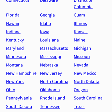
Connecticut
Delaware
District of
Columbia
Florida
Georgia
Guam
Hawaii
Idaho
Illinois
Indiana
Iowa
Kansas
Kentucky
Louisiana
Maine
Maryland
Massachusetts
Michigan
Minnesota
Mississippi
Missouri
Montana
Nebraska
Nevada
New Hampshire
New Jersey
New Mexico
New York
North Carolina
North Dakota
Ohio
Oklahoma
Oregon
Pennsylvania
Rhode Island
South Carolina
South Dakota
Tennessee
Texas