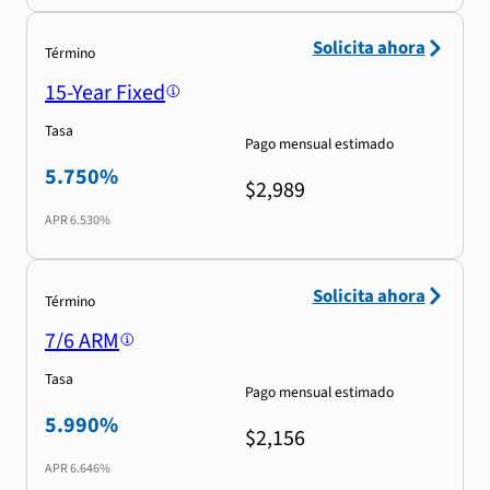
Solicita ahora
Término
15-Year Fixed
Tasa
Pago mensual estimado
5.750%
$2,989
APR
6.530%
Solicita ahora
Término
7/6 ARM
Tasa
Pago mensual estimado
5.990%
$2,156
APR
6.646%