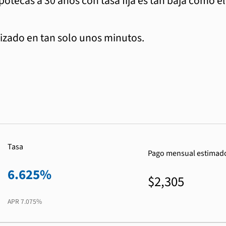
ipotecas a 30 años con tasa fija es tan baja como e
zado en tan solo unos minutos.
Tasa
Pago mensual estimad
6.625%
$2,305
APR
7.075%