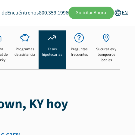
 de
Encuéntrenos
800.359.1996
EN
Solicitar Ahora
na
Programas
Tasas
Preguntas
Sucursales y
al de
de asistencia
hipotecarias
frecuentes
banqueros
cky
locales
town, KY hoy