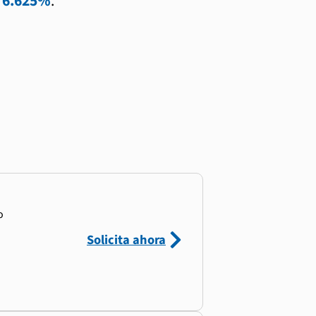
l
6.625%
.
o
Solicita ahora