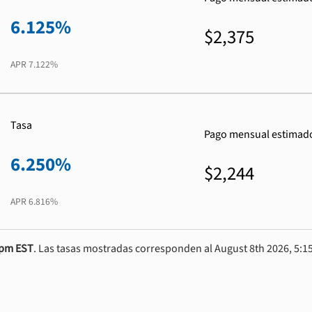
6.125%
$2,375
APR
7.122%
Tasa
Pago mensual estimad
6.250%
$2,244
APR
6.816%
0pm EST
. Las tasas mostradas corresponden al August 8th 2026, 5:15