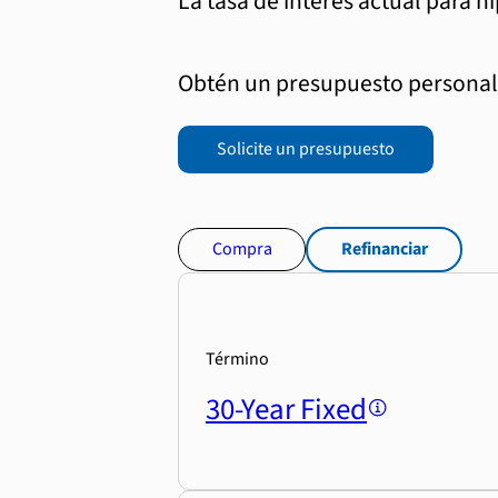
La tasa de interés actual para h
Obtén un presupuesto personali
Solicite un presupuesto
Compra
Refinanciar
Término
30-Year Fixed