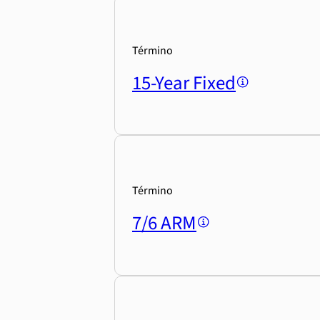
Término
15-Year Fixed
Término
7/6 ARM