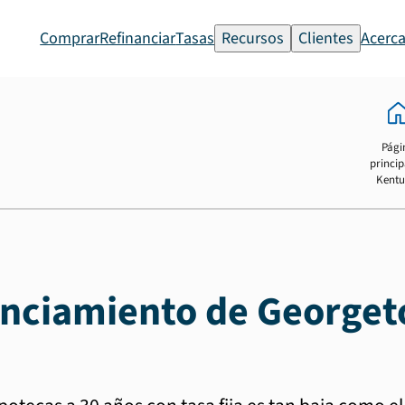
Comprar
Refinanciar
Tasas
Recursos
Clientes
Acerca
Pági
princip
Kentu
anciamiento de George