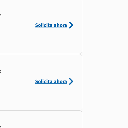
o
Solicita ahora
o
Solicita ahora
o