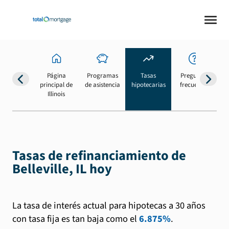
Página
Programas
Tasas
Preguntas
Su
principal de
de asistencia
hipotecarias
frecuentes
b
Illinois
Tasas de refinanciamiento de
Belleville, IL hoy
La tasa de interés actual para hipotecas a 30 años
con tasa fija es tan baja como el
6.875%
.