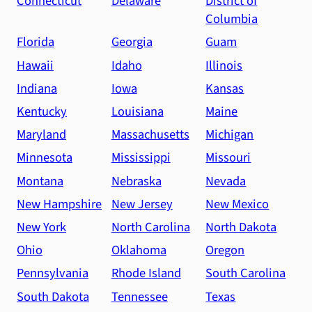
Connecticut
Delaware
District of
Columbia
Florida
Georgia
Guam
Hawaii
Idaho
Illinois
Indiana
Iowa
Kansas
Kentucky
Louisiana
Maine
Maryland
Massachusetts
Michigan
Minnesota
Mississippi
Missouri
Montana
Nebraska
Nevada
New Hampshire
New Jersey
New Mexico
New York
North Carolina
North Dakota
Ohio
Oklahoma
Oregon
Pennsylvania
Rhode Island
South Carolina
South Dakota
Tennessee
Texas