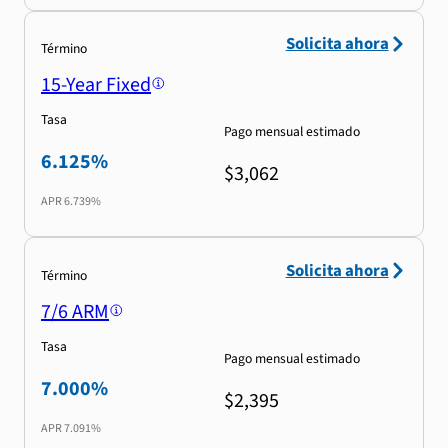
Solicita ahora
Término
15-Year Fixed
Tasa
Pago mensual estimado
6.125%
$3,062
APR
6.739%
Solicita ahora
Término
7/6 ARM
Tasa
Pago mensual estimado
7.000%
$2,395
APR
7.091%