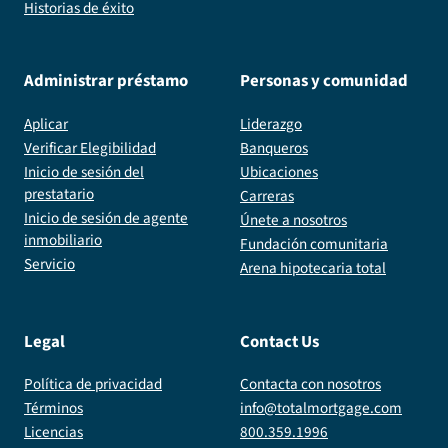
Historias de éxito
Administrar préstamo
Personas y comunidad
Aplicar
Liderazgo
Verificar Elegibilidad
Banqueros
Inicio de sesión del
Ubicaciones
prestatario
Carreras
Inicio de sesión de agente
Únete a nosotros
inmobiliario
Fundación comunitaria
Servicio
Arena hipotecaria total
Legal
Contact Us
Política de privacidad
Contacta con nosotros
Términos
info@totalmortgage.com
Licencias
800.359.1996