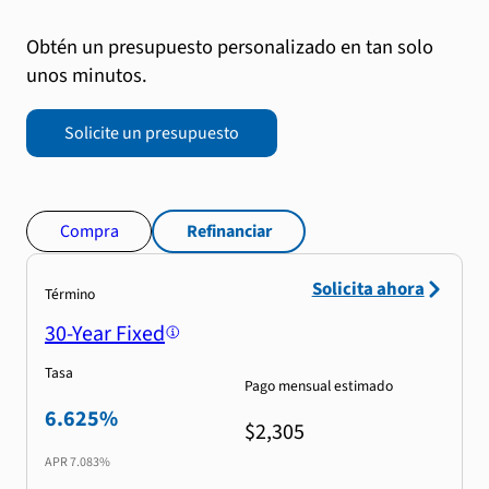
Obtén un presupuesto personalizado en tan solo
unos minutos.
Solicite un presupuesto
Compra
Refinanciar
Solicita ahora
Término
30-Year Fixed
Tasa
Pago mensual estimado
6.625%
$2,305
APR
7.083%