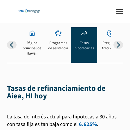
Página
Programas
Tasas
Preguntas
Su
principal de
de asistencia
hipotecarias
frecuentes
b
Hawaii
Tasas de refinanciamiento de
Aiea, HI hoy
La tasa de interés actual para hipotecas a 30 años
con tasa fija es tan baja como el
6.625%
.