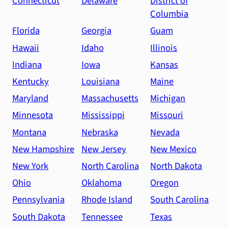
Connecticut
Delaware
District of
Columbia
Florida
Georgia
Guam
Hawaii
Idaho
Illinois
Indiana
Iowa
Kansas
Kentucky
Louisiana
Maine
Maryland
Massachusetts
Michigan
Minnesota
Mississippi
Missouri
Montana
Nebraska
Nevada
New Hampshire
New Jersey
New Mexico
New York
North Carolina
North Dakota
Ohio
Oklahoma
Oregon
Pennsylvania
Rhode Island
South Carolina
South Dakota
Tennessee
Texas