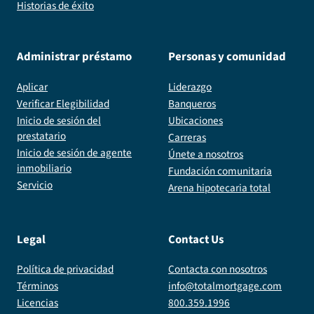
Historias de éxito
Administrar préstamo
Personas y comunidad
Aplicar
Liderazgo
Verificar Elegibilidad
Banqueros
Inicio de sesión del
Ubicaciones
prestatario
Carreras
Inicio de sesión de agente
Únete a nosotros
inmobiliario
Fundación comunitaria
Servicio
Arena hipotecaria total
Legal
Contact Us
Política de privacidad
Contacta con nosotros
Términos
info@totalmortgage.com
Licencias
800.359.1996