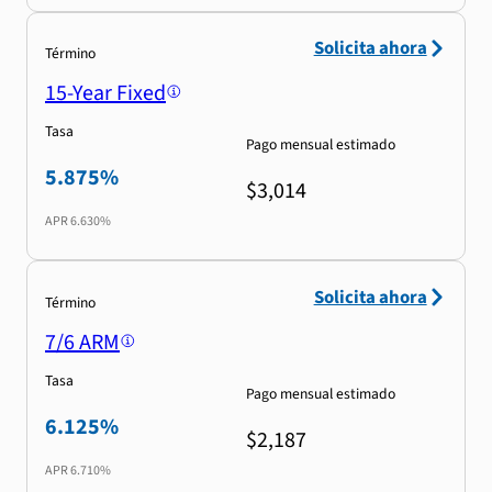
Solicita ahora
Término
15-Year Fixed
Tasa
Pago mensual estimado
5.875%
$3,014
APR
6.630%
Solicita ahora
Término
7/6 ARM
Tasa
Pago mensual estimado
6.125%
$2,187
APR
6.710%