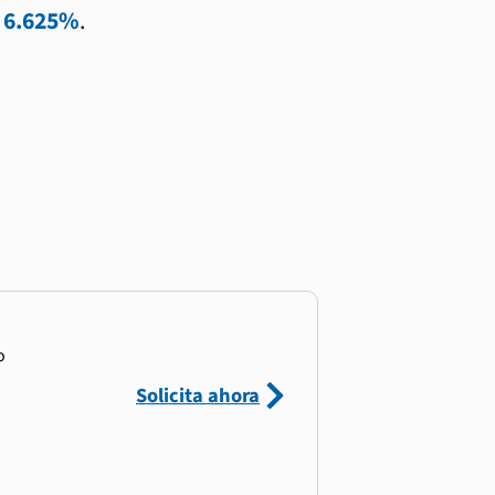
l
6.625%
.
o
Solicita ahora