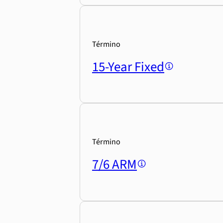
Término
15-Year Fixed
Término
7/6 ARM