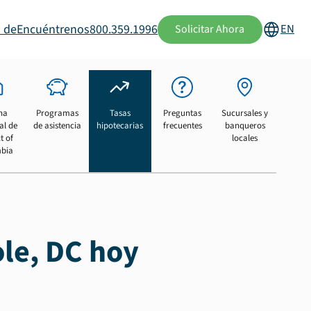
 de
Encuéntrenos
800.359.1996
EN
Solicitar Ahora
na
Programas
Tasas
Preguntas
Sucursales y
al de
de asistencia
hipotecarias
frecuentes
banqueros
t of
locales
bia
ole, DC hoy