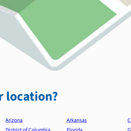
 location?
Arizona
Arkansas
C
District of Columbia
Florida
G