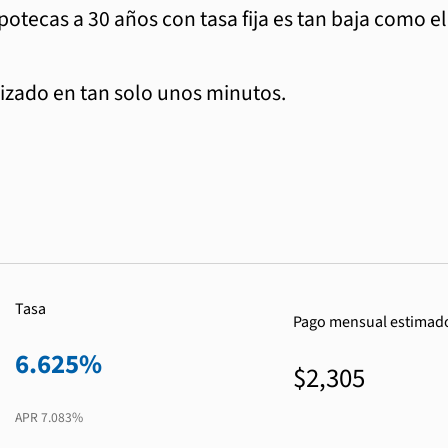
ipotecas a 30 años con tasa fija es tan baja como e
zado en tan solo unos minutos.
Tasa
Pago mensual estimad
6.625%
$2,305
APR
7.083%