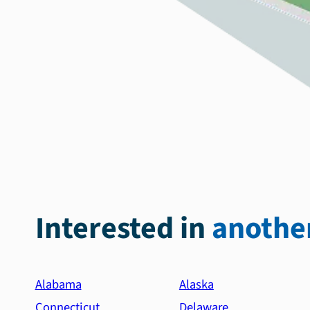
Interested in
another
Alabama
Alaska
Connecticut
Delaware