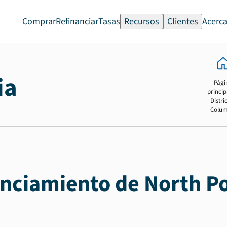
Comprar
Refinanciar
Tasas
Recursos
Clientes
Acerca
ia
Pági
princip
Distric
Colum
anciamiento de North P