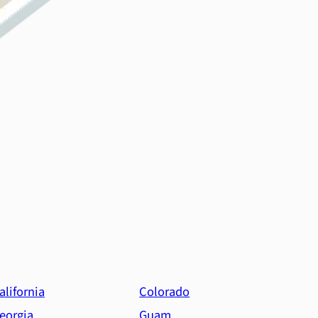
alifornia
Colorado
eorgia
Guam