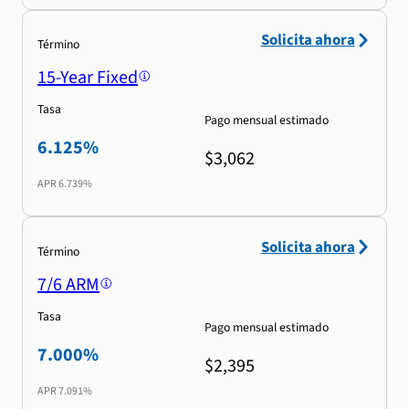
Solicita ahora
Término
15-Year Fixed
Tasa
Pago mensual estimado
6.125%
$3,062
APR
6.739%
Solicita ahora
Término
7/6 ARM
Tasa
Pago mensual estimado
7.000%
$2,395
APR
7.091%