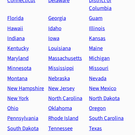
Connecticut
Delaware
District of
Columbia
Florida
Georgia
Guam
Hawaii
Idaho
Illinois
Indiana
Iowa
Kansas
Kentucky
Louisiana
Maine
Maryland
Massachusetts
Michigan
Minnesota
Mississippi
Missouri
Montana
Nebraska
Nevada
New Hampshire
New Jersey
New Mexico
New York
North Carolina
North Dakota
Ohio
Oklahoma
Oregon
Pennsylvania
Rhode Island
South Carolina
South Dakota
Tennessee
Texas