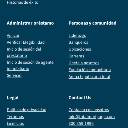
Historias de éxito
Administrar préstamo
Personas y comunidad
Aplicar
Liderazgo
Verificar Elegibilidad
Banqueros
Inicio de sesión del
Ubicaciones
prestatario
Carreras
Inicio de sesión de agente
Únete a nosotros
inmobiliario
Fundación comunitaria
Servicio
Arena hipotecaria total
Legal
Contact Us
Política de privacidad
Contacta con nosotros
Términos
info@totalmortgage.com
Licencias
800.359.1996