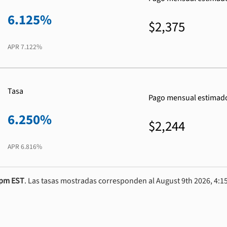
6.125%
$2,375
APR
7.122%
Tasa
Pago mensual estimad
6.250%
$2,244
APR
6.816%
0pm EST
. Las tasas mostradas corresponden al August 9th 2026, 4:15