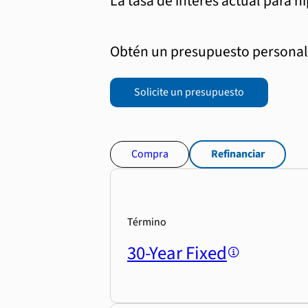
La tasa de interés actual para h
Obtén un presupuesto personali
Solicite un presupuesto
Compra
Refinanciar
Término
30-Year Fixed