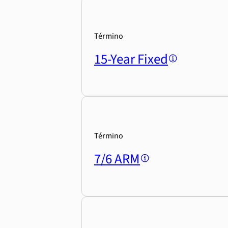
Término
15-Year Fixed
Término
7/6 ARM