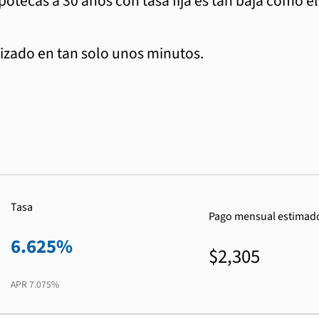
ipotecas a 30 años con tasa fija es tan baja como e
zado en tan solo unos minutos.
Tasa
Pago mensual estimad
6.625%
$2,305
APR
7.075%