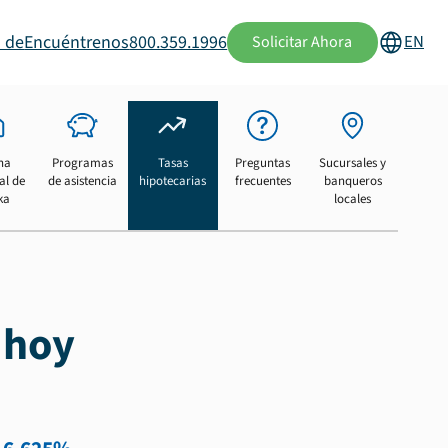
 de
Encuéntrenos
800.359.1996
EN
Solicitar Ahora
na
Programas
Tasas
Preguntas
Sucursales y
al de
de asistencia
hipotecarias
frecuentes
banqueros
ka
locales
 hoy