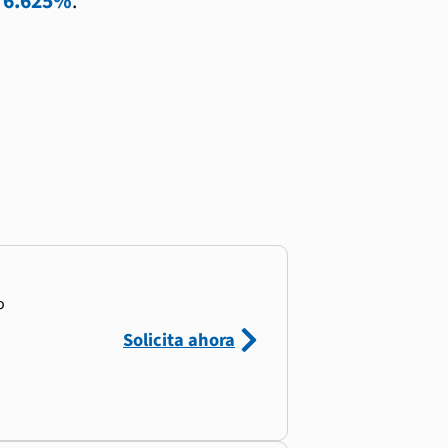
l
6.625%
.
o
Solicita ahora