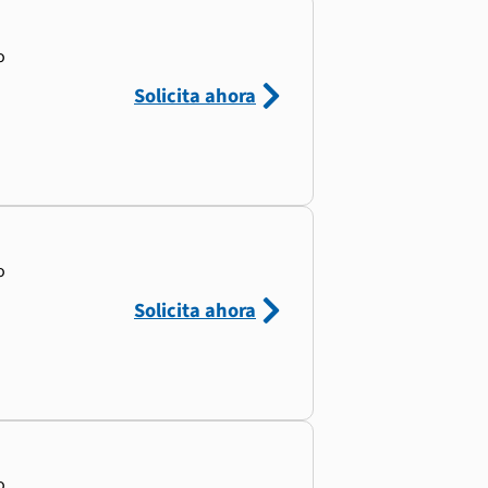
o
Solicita ahora
o
Solicita ahora
o