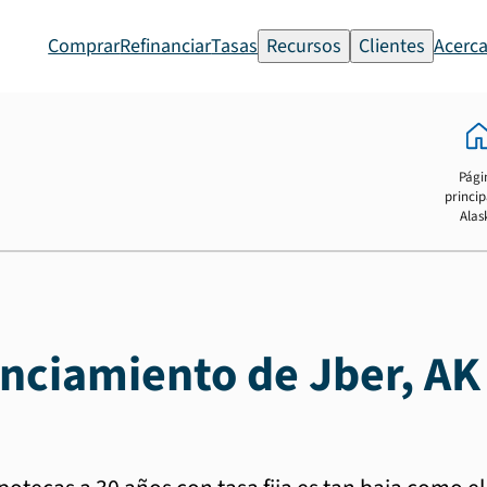
Comprar
Refinanciar
Tasas
Recursos
Clientes
Acerca
Pági
princip
Alas
anciamiento de Jber, AK