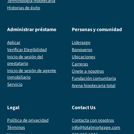
Terminología hipotecaria
Historias de éxito
Administrar préstamo
Personas y comunidad
Aplicar
Liderazgo
Verificar Elegibilidad
Banqueros
Inicio de sesión del
Ubicaciones
prestatario
Carreras
Inicio de sesión de agente
Únete a nosotros
inmobiliario
Fundación comunitaria
Servicio
Arena hipotecaria total
Legal
Contact Us
Política de privacidad
Contacta con nosotros
Términos
info@totalmortgage.com