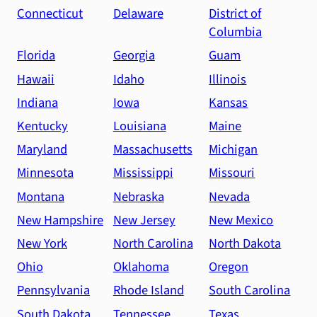
Connecticut
Delaware
District of
Columbia
Florida
Georgia
Guam
Hawaii
Idaho
Illinois
Indiana
Iowa
Kansas
Kentucky
Louisiana
Maine
Maryland
Massachusetts
Michigan
Minnesota
Mississippi
Missouri
Montana
Nebraska
Nevada
New Hampshire
New Jersey
New Mexico
New York
North Carolina
North Dakota
Ohio
Oklahoma
Oregon
Pennsylvania
Rhode Island
South Carolina
South Dakota
Tennessee
Texas