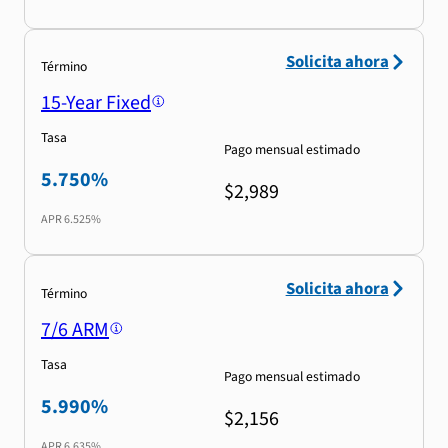
Solicita ahora
Término
15-Year Fixed
Tasa
Pago mensual estimado
5.750%
$2,989
APR
6.525%
Solicita ahora
Término
7/6 ARM
Tasa
Pago mensual estimado
5.990%
$2,156
APR
6.635%