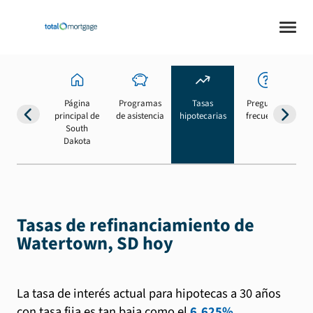
Página
Programas
Tasas
Preguntas
Su
principal de
de asistencia
hipotecarias
frecuentes
b
South
Dakota
Tasas de refinanciamiento de
Watertown, SD hoy
La tasa de interés actual para hipotecas a 30 años
con tasa fija es tan baja como el
6.625%
.