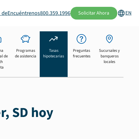
 de
Encuéntrenos
800.359.1996
EN
Solicitar Ahora
na
Programas
Tasas
Preguntas
Sucursales y
al de
de asistencia
hipotecarias
frecuentes
banqueros
th
locales
ta
r, SD hoy