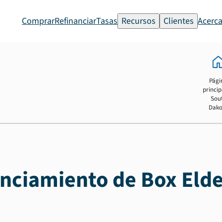
Comprar
Refinanciar
Tasas
Recursos
Clientes
Acerca
Pági
princip
Sou
Dako
anciamiento de Box Elde