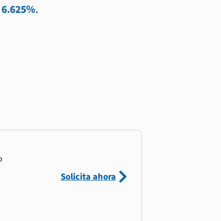
l
6.625%
.
o
Solicita ahora