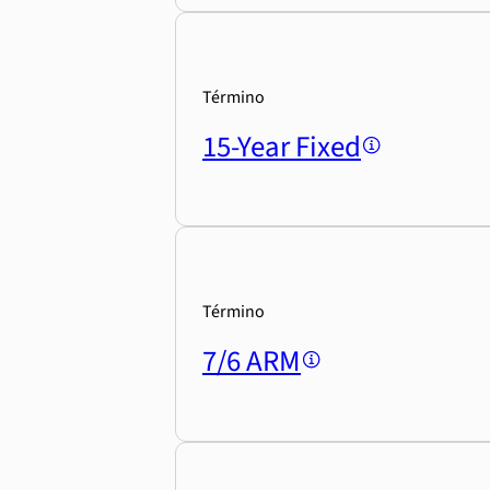
Término
15-Year Fixed
Término
7/6 ARM