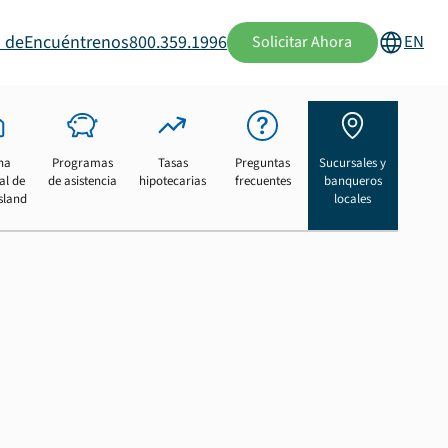
 de
Encuéntrenos
800.359.1996
EN
Solicitar Ahora
na
Programas
Tasas
Preguntas
Sucursales y
al de
de asistencia
hipotecarias
frecuentes
banqueros
sland
locales