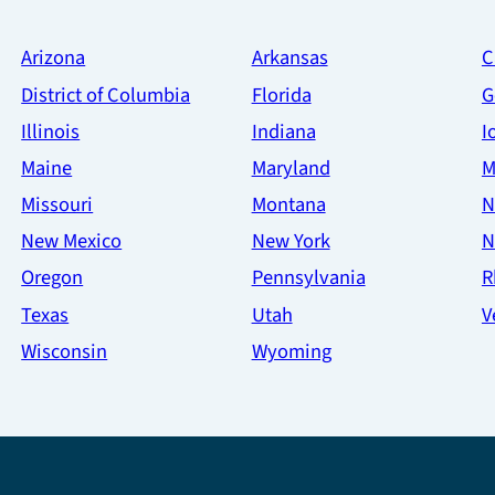
Arizona
Arkansas
C
District of Columbia
Florida
G
Illinois
Indiana
I
Maine
Maryland
M
Missouri
Montana
N
New Mexico
New York
N
Oregon
Pennsylvania
R
Texas
Utah
V
Wisconsin
Wyoming