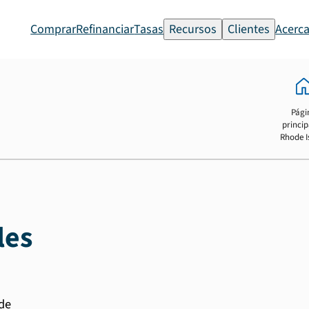
Comprar
Refinanciar
Tasas
Recursos
Clientes
Acerca
Pági
princip
Rhode I
les
 de