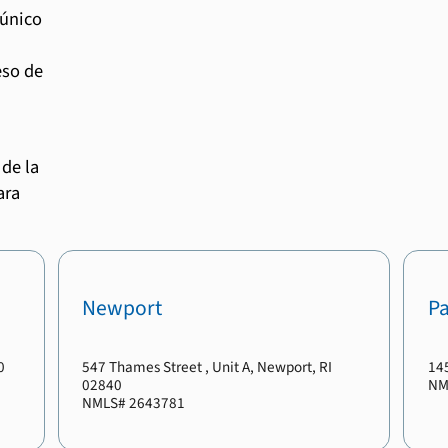
 único
eso de
de la
ara
Newport
P
0
547 Thames Street
, Unit A
,
Newport
,
RI
14
02840
NM
NMLS#
2643781