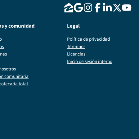
as y comunidad
Legal
o
Política de privacidad
os
Términos
ones
Licencias
Inicio de sesión interno
nosotros
ón comunitaria
potecaria total