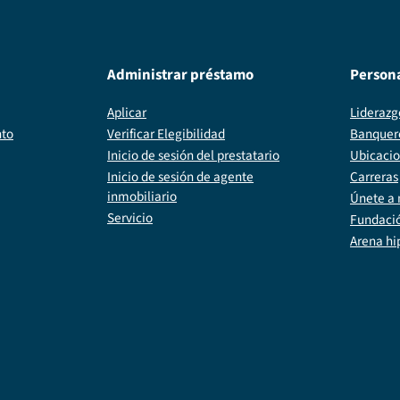
Administrar préstamo
Person
Aplicar
Liderazg
nto
Verificar Elegibilidad
Banquer
Inicio de sesión del prestatario
Ubicaci
Inicio de sesión de agente
Carreras
inmobiliario
Únete a 
Servicio
Fundaci
Arena hi