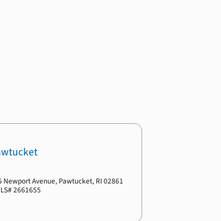
awtucket
5 Newport Avenue
,
Pawtucket
,
RI
02861
LS#
2661655