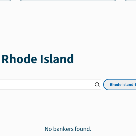
n
Rhode Island
Rhode Island
-
No bankers found.