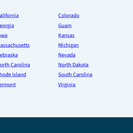
alifornia
Colorado
eorgia
Guam
owa
Kansas
assachusetts
Michigan
ebraska
Nevada
orth Carolina
North Dakota
hode Island
South Carolina
ermont
Virginia