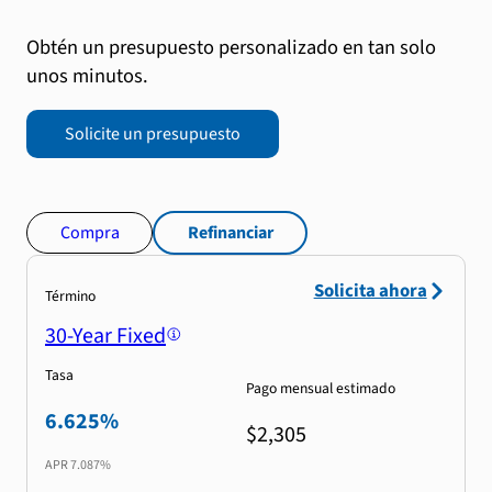
Obtén un presupuesto personalizado en tan solo
unos minutos.
Solicite un presupuesto
Compra
Refinanciar
Solicita ahora
Término
30-Year Fixed
Tasa
Pago mensual estimado
6.625%
$2,305
APR
7.087%