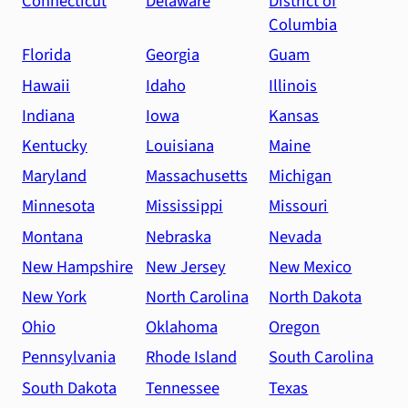
Connecticut
Delaware
District of
Columbia
Florida
Georgia
Guam
Hawaii
Idaho
Illinois
Indiana
Iowa
Kansas
Kentucky
Louisiana
Maine
Maryland
Massachusetts
Michigan
Minnesota
Mississippi
Missouri
Montana
Nebraska
Nevada
New Hampshire
New Jersey
New Mexico
New York
North Carolina
North Dakota
Ohio
Oklahoma
Oregon
Pennsylvania
Rhode Island
South Carolina
South Dakota
Tennessee
Texas