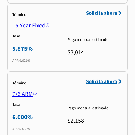
Solicita ahora
Término
15-Year Fixed
Tasa
Pago mensual estimado
5.875%
$3,014
APR
6.621%
Solicita ahora
Término
7/6 ARM
Tasa
Pago mensual estimado
6.000%
$2,158
APR
6.655%