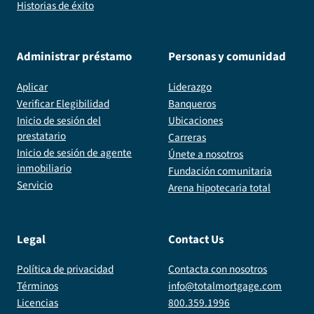
Historias de éxito
Administrar préstamo
Personas y comunidad
Aplicar
Liderazgo
Verificar Elegibilidad
Banqueros
Inicio de sesión del
Ubicaciones
prestatario
Carreras
Inicio de sesión de agente
Únete a nosotros
inmobiliario
Fundación comunitaria
Servicio
Arena hipotecaria total
Legal
Contact Us
Política de privacidad
Contacta con nosotros
Términos
info@totalmortgage.com
Licencias
800.359.1996