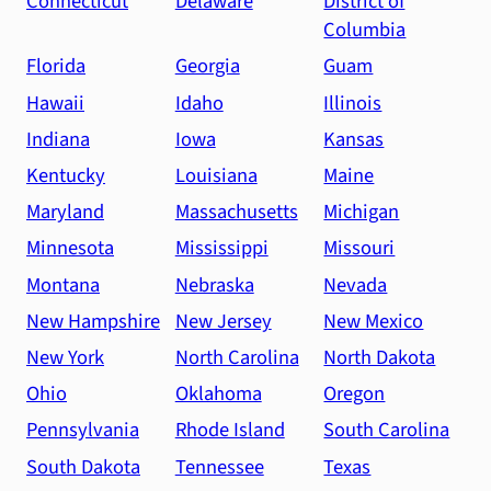
Connecticut
Delaware
District of
Columbia
Florida
Georgia
Guam
Hawaii
Idaho
Illinois
Indiana
Iowa
Kansas
Kentucky
Louisiana
Maine
Maryland
Massachusetts
Michigan
Minnesota
Mississippi
Missouri
Montana
Nebraska
Nevada
New Hampshire
New Jersey
New Mexico
New York
North Carolina
North Dakota
Ohio
Oklahoma
Oregon
Pennsylvania
Rhode Island
South Carolina
South Dakota
Tennessee
Texas