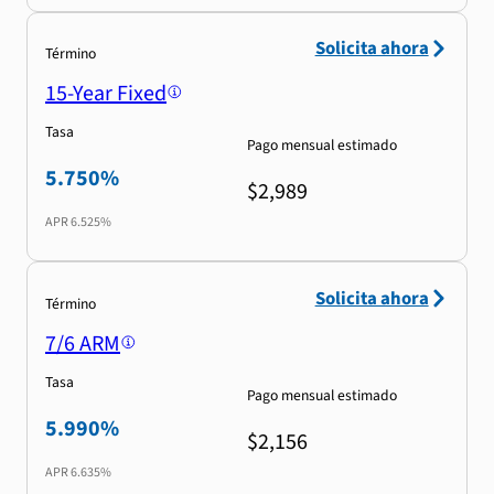
Solicita ahora
Término
15-Year Fixed
Tasa
Pago mensual estimado
5.750%
$2,989
APR
6.525%
Solicita ahora
Término
7/6 ARM
Tasa
Pago mensual estimado
5.990%
$2,156
APR
6.635%