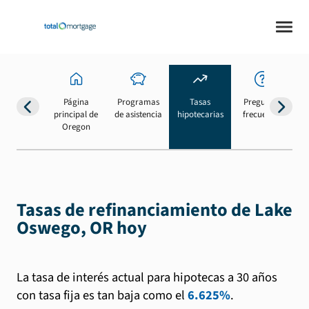
Página
Programas
Tasas
Preguntas
Su
principal de
de asistencia
hipotecarias
frecuentes
b
Oregon
Tasas de refinanciamiento de Lake
Oswego, OR hoy
La tasa de interés actual para hipotecas a 30 años
con tasa fija es tan baja como el
6.625%
.