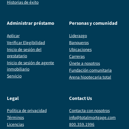
Historias de éxito
Administrar préstamo
Personas y comunidad
Aplicar
Liderazgo
Verificar Elegibilidad
Banqueros
Inicio de sesión del
Ubicaciones
prestatario
Carreras
Inicio de sesión de agente
Únete a nosotros
inmobiliario
Fundación comunitaria
Servicio
Arena hipotecaria total
Legal
Contact Us
Política de privacidad
Contacta con nosotros
Términos
info@totalmortgage.com
Licencias
800.359.1996