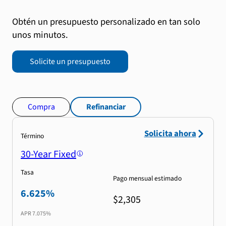
Obtén un presupuesto personalizado en tan solo
unos minutos.
Solicite un presupuesto
Compra
Refinanciar
Solicita ahora
Término
30-Year Fixed
Tasa
Pago mensual estimado
6.625%
$2,305
APR
7.075%