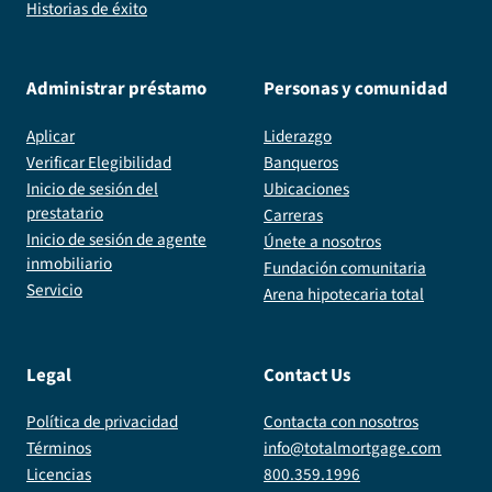
Historias de éxito
Administrar préstamo
Personas y comunidad
Aplicar
Liderazgo
Verificar Elegibilidad
Banqueros
Inicio de sesión del
Ubicaciones
prestatario
Carreras
Inicio de sesión de agente
Únete a nosotros
inmobiliario
Fundación comunitaria
Servicio
Arena hipotecaria total
Legal
Contact Us
Política de privacidad
Contacta con nosotros
Términos
info@totalmortgage.com
Licencias
800.359.1996