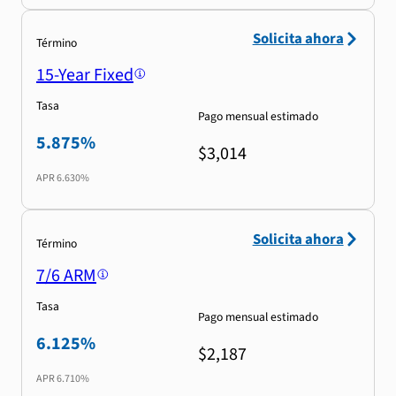
Solicita ahora
Término
15-Year Fixed
Tasa
Pago mensual estimado
5.875%
$3,014
APR
6.630%
Solicita ahora
Término
7/6 ARM
Tasa
Pago mensual estimado
6.125%
$2,187
APR
6.710%