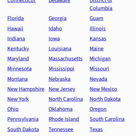
Connecticut
Delaware
District of
Columbia
Florida
Georgia
Guam
Hawaii
Idaho
Illinois
Indiana
Iowa
Kansas
Kentucky
Louisiana
Maine
Maryland
Massachusetts
Michigan
Minnesota
Mississippi
Missouri
Montana
Nebraska
Nevada
New Hampshire
New Jersey
New Mexico
New York
North Carolina
North Dakota
Ohio
Oklahoma
Oregon
Pennsylvania
Rhode Island
South Carolina
South Dakota
Tennessee
Texas