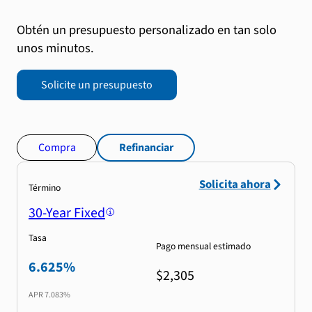
Obtén un presupuesto personalizado en tan solo
unos minutos.
Solicite un presupuesto
Compra
Refinanciar
Solicita ahora
Término
30-Year Fixed
Tasa
Pago mensual estimado
6.625%
$2,305
APR
7.083%