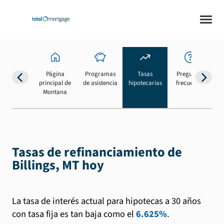
Página
Programas
Tasas
Preguntas
Su
principal de
de asistencia
hipotecarias
frecuentes
b
Montana
Tasas de refinanciamiento de
Billings, MT hoy
La tasa de interés actual para hipotecas a 30 años
con tasa fija es tan baja como el
6.625%
.