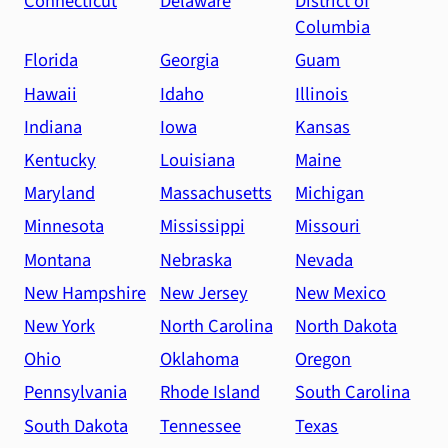
Connecticut
Delaware
District of
Columbia
Florida
Georgia
Guam
Hawaii
Idaho
Illinois
Indiana
Iowa
Kansas
Kentucky
Louisiana
Maine
Maryland
Massachusetts
Michigan
Minnesota
Mississippi
Missouri
Montana
Nebraska
Nevada
New Hampshire
New Jersey
New Mexico
New York
North Carolina
North Dakota
Ohio
Oklahoma
Oregon
Pennsylvania
Rhode Island
South Carolina
South Dakota
Tennessee
Texas