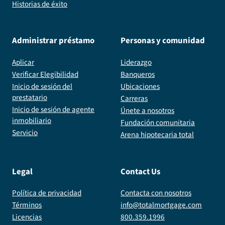
Historias de éxito
Administrar préstamo
Personas y comunidad
Aplicar
Liderazgo
Verificar Elegibilidad
Banqueros
Inicio de sesión del
Ubicaciones
prestatario
Carreras
Inicio de sesión de agente
Únete a nosotros
inmobiliario
Fundación comunitaria
Servicio
Arena hipotecaria total
Legal
Contact Us
Política de privacidad
Contacta con nosotros
Términos
info@totalmortgage.com
Licencias
800.359.1996