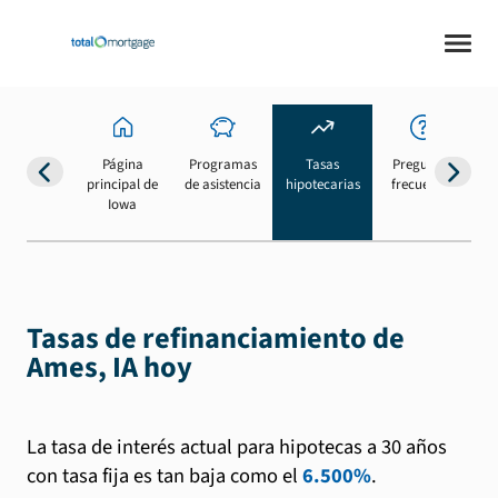
Página
Programas
Tasas
Preguntas
Su
principal de
de asistencia
hipotecarias
frecuentes
b
Iowa
Tasas de refinanciamiento de
Ames, IA hoy
La tasa de interés actual para hipotecas a 30 años
con tasa fija es tan baja como el
6.500%
.