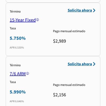
Solicita ahora
Término
15-Year Fixed
Tasa
Pago mensual estimado
5.750%
$2,989
APR
6.530%
Solicita ahora
Término
7/6 ARM
Tasa
Pago mensual estimado
5.990%
$2,156
APR
6.646%