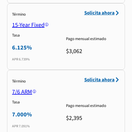
Solicita ahora
Término
15-Year Fixed
Tasa
Pago mensual estimado
6.125%
$3,062
APR
6.739%
Solicita ahora
Término
7/6 ARM
Tasa
Pago mensual estimado
7.000%
$2,395
APR
7.091%