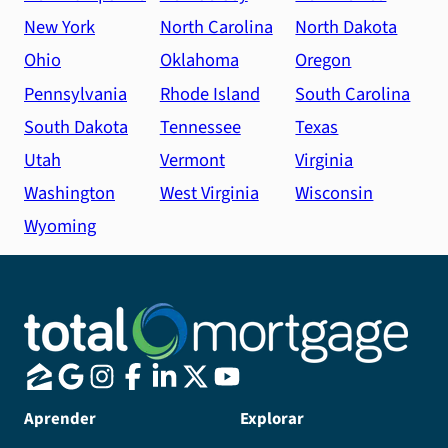
New York
North Carolina
North Dakota
Ohio
Oklahoma
Oregon
Pennsylvania
Rhode Island
South Carolina
South Dakota
Tennessee
Texas
Utah
Vermont
Virginia
Washington
West Virginia
Wisconsin
Wyoming
Aprender
Explorar