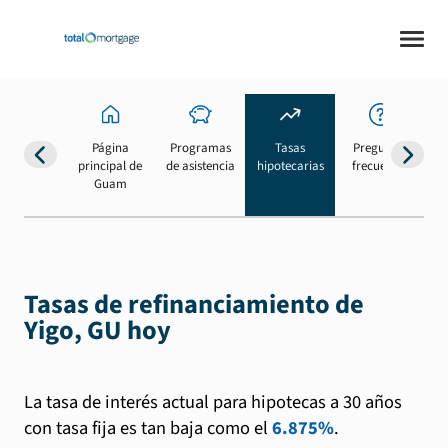
Página
Programas
Tasas
Preguntas
Su
principal de
de asistencia
hipotecarias
frecuentes
b
Guam
Tasas de refinanciamiento de
Yigo, GU hoy
La tasa de interés actual para hipotecas a 30 años
con tasa fija es tan baja como el
6.875%
.