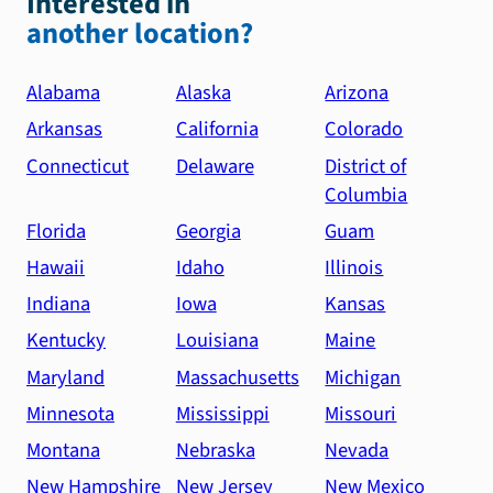
Interested in
another location?
Alabama
Alaska
Arizona
Arkansas
California
Colorado
Connecticut
Delaware
District of
Columbia
Florida
Georgia
Guam
Hawaii
Idaho
Illinois
Indiana
Iowa
Kansas
Kentucky
Louisiana
Maine
Maryland
Massachusetts
Michigan
Minnesota
Mississippi
Missouri
Montana
Nebraska
Nevada
New Hampshire
New Jersey
New Mexico