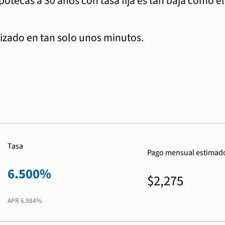
ipotecas a 30 años con tasa fija es tan baja como e
zado en tan solo unos minutos.
Tasa
Pago mensual estimad
6.500%
$2,275
APR
6.984%