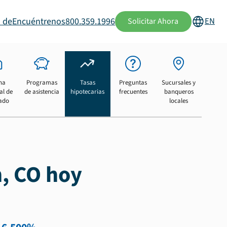
 de
Encuéntrenos
800.359.1996
EN
Solicitar Ahora
na
Programas
Tasas
Preguntas
Sucursales y
al de
de asistencia
hipotecarias
frecuentes
banqueros
ado
locales
n, CO hoy