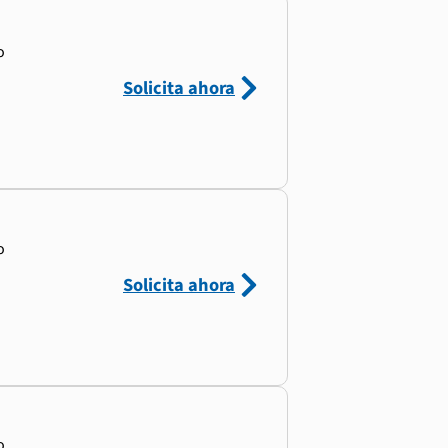
o
Solicita ahora
o
Solicita ahora
o