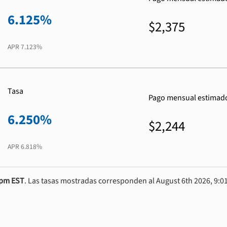
6.125%
$2,375
APR
7.123%
Tasa
Pago mensual estimad
6.250%
$2,244
APR
6.818%
0pm EST
. Las tasas mostradas corresponden al August 6th 2026, 9:01