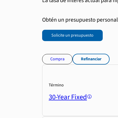
La tasa de interés actual para h
Obtén un presupuesto personali
Solicite un presupuesto
Compra
Refinanciar
Término
30-Year Fixed