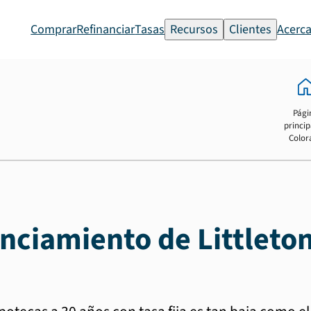
Comprar
Refinanciar
Tasas
Recursos
Clientes
Acerca
Pági
princip
Color
anciamiento de Littleto