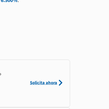
l
6.500%
.
o
Solicita ahora