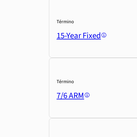
Término
15-Year Fixed
Término
7/6 ARM