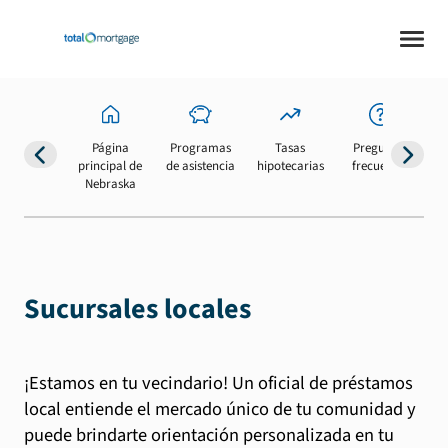
Página
Programas
Tasas
Preguntas
Su
principal de
de asistencia
hipotecarias
frecuentes
b
Nebraska
Sucursales locales
¡Estamos en tu vecindario! Un oficial de préstamos
local entiende el mercado único de tu comunidad y
puede brindarte orientación personalizada en tu