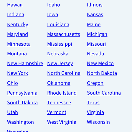
Hawaii
Idaho
Illinois
Indiana
Iowa
Kansas
Kentucky
Louisiana
Maine
Maryland
Massachusetts
Michigan
Minnesota
Mississippi
Missouri
Montana
Nebraska
Nevada
New Hampshire
New Jersey
New Mexico
New York
North Carolina
North Dakota
Ohio
Oklahoma
Oregon
Pennsylvania
Rhode Island
South Carolina
South Dakota
Tennessee
Texas
Utah
Vermont
Virginia
Washington
West Virginia
Wisconsin
Wyoming