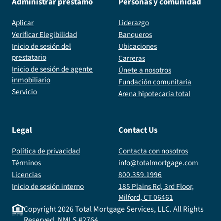
Administrar préstamo
Personas y comunidad
Aplicar
Liderazgo
Verificar Elegibilidad
Banqueros
Inicio de sesión del
Ubicaciones
prestatario
Carreras
Inicio de sesión de agente
Únete a nosotros
inmobiliario
Fundación comunitaria
Servicio
Arena hipotecaria total
Legal
Contact Us
Política de privacidad
Contacta con nosotros
Términos
info@totalmortgage.com
Licencias
800.359.1996
Inicio de sesión interno
185 Plains Rd, 3rd Floor,
Milford, CT 06461
Copyright
2026
Total Mortgage Services, LLC. All Rights
Reserved. NMLS #2764.