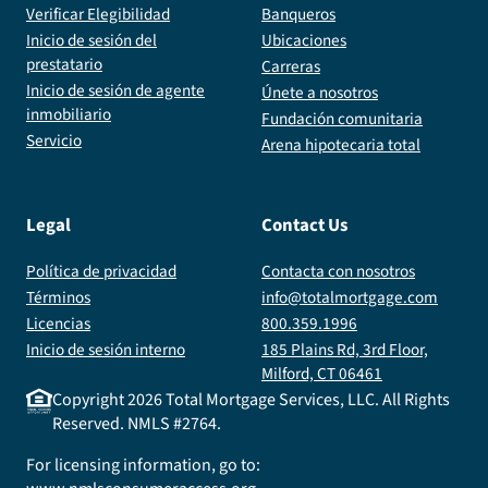
Verificar Elegibilidad
Banqueros
Inicio de sesión del
Ubicaciones
prestatario
Carreras
Inicio de sesión de agente
Únete a nosotros
inmobiliario
Fundación comunitaria
Servicio
Arena hipotecaria total
Legal
Contact Us
Política de privacidad
Contacta con nosotros
Términos
info@totalmortgage.com
Licencias
800.359.1996
Inicio de sesión interno
185 Plains Rd, 3rd Floor,
Milford, CT 06461
Copyright
2026
Total Mortgage Services, LLC. All Rights
Reserved. NMLS #2764.
For licensing information, go to: