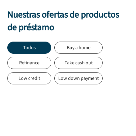
Nuestras ofertas de productos
de préstamo
Todos
Buy a home
Refinance
Take cash out
Low credit
Low down payment