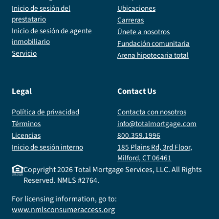
Inicio de sesión del
Ubicaciones
prestatario
Carreras
Inicio de sesión de agente
Únete a nosotros
inmobiliario
Fundación comunitaria
Servicio
Arena hipotecaria total
Legal
Contact Us
Política de privacidad
Contacta con nosotros
Términos
info@totalmortgage.com
Licencias
800.359.1996
Inicio de sesión interno
185 Plains Rd, 3rd Floor,
Milford, CT 06461
Copyright
2026
Total Mortgage Services, LLC. All Rights
Reserved. NMLS #2764.
For licensing information, go to:
www.nmlsconsumeraccess.org